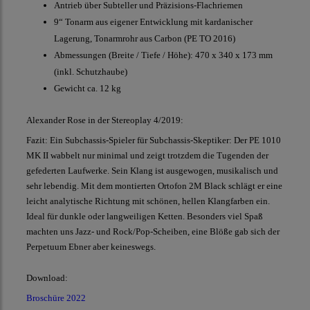
Antrieb über Subteller und Präzisions-Flachriemen
9“ Tonarm aus eigener Entwicklung mit kardanischer
Lagerung, Tonarmrohr aus Carbon (PE TO 2016)
Abmessungen (Breite / Tiefe / Höhe): 470 x 340 x 173 mm
(inkl. Schutzhaube)
Gewicht ca. 12 kg
Alexander Rose in der Stereoplay 4/2019:
Fazit: Ein Subchassis-Spieler für Subchassis-Skeptiker: Der PE 1010
MK II wabbelt nur minimal und zeigt trotzdem die Tugenden der
gefederten Laufwerke. Sein Klang ist ausgewogen, musikalisch und
sehr lebendig. Mit dem montierten Ortofon 2M Black schlägt er eine
leicht analytische Richtung mit schönen, hellen Klangfarben ein.
Ideal für dunkle oder langweiligen Ketten. Besonders viel Spaß
machten uns Jazz- und Rock/Pop-Scheiben, eine Blöße gab sich der
Perpetuum Ebner aber keineswegs.
Download:
Broschüre 2022