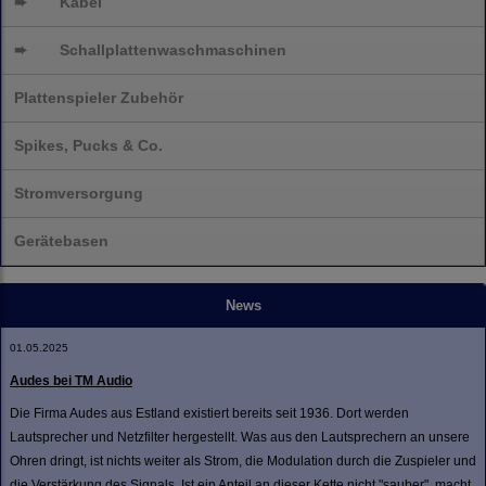
➨
Kabel
➨
Schallplatten
waschmaschinen
Plattenspieler Zubehör
Spikes, Pucks & Co.
Stromversorgung
Gerätebasen
News
01.05.2025
Audes bei TM Audio
Die Firma Audes aus Estland existiert bereits seit 1936. Dort werden
Lautsprecher und Netzfilter hergestellt. Was aus den Lautsprechern an unsere
Ohren dringt, ist nichts weiter als Strom, die Modulation durch die Zuspieler und
die Verstärkung des Signals. Ist ein Anteil an dieser Kette nicht "sauber", macht