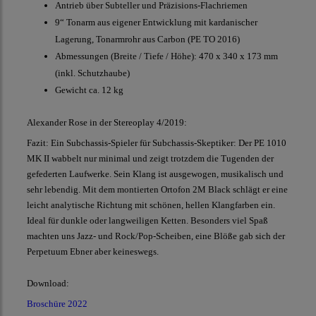
Antrieb über Subteller und Präzisions-Flachriemen
9“ Tonarm aus eigener Entwicklung mit kardanischer
Lagerung, Tonarmrohr aus Carbon (PE TO 2016)
Abmessungen (Breite / Tiefe / Höhe): 470 x 340 x 173 mm
(inkl. Schutzhaube)
Gewicht ca. 12 kg
Alexander Rose in der Stereoplay 4/2019:
Fazit: Ein Subchassis-Spieler für Subchassis-Skeptiker: Der PE 1010
MK II wabbelt nur minimal und zeigt trotzdem die Tugenden der
gefederten Laufwerke. Sein Klang ist ausgewogen, musikalisch und
sehr lebendig. Mit dem montierten Ortofon 2M Black schlägt er eine
leicht analytische Richtung mit schönen, hellen Klangfarben ein.
Ideal für dunkle oder langweiligen Ketten. Besonders viel Spaß
machten uns Jazz- und Rock/Pop-Scheiben, eine Blöße gab sich der
Perpetuum Ebner aber keineswegs.
Download:
Broschüre 2022