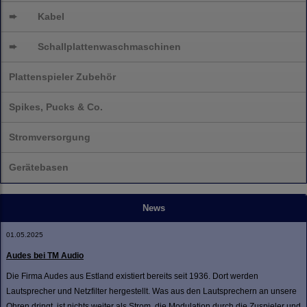
➨
Kabel
➨
Schallplatten
waschmaschinen
Plattenspieler Zubehör
Spikes, Pucks & Co.
Stromversorgung
Gerätebasen
News
01.05.2025
Audes bei TM Audio
Die Firma Audes aus Estland existiert bereits seit 1936. Dort werden
Lautsprecher und Netzfilter hergestellt. Was aus den Lautsprechern an unsere
Ohren dringt, ist nichts weiter als Strom, die Modulation durch die Zuspieler und