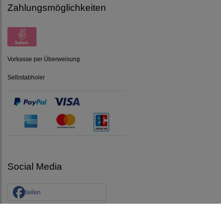
Zahlungsmöglichkeiten
Vorkasse per Überweisung
Selbstabholer
Social Media
teilen
pin it