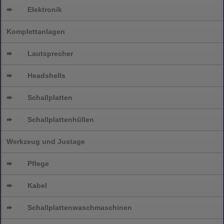
➨
Elektronik
Komplettanlagen
➨
Lautsprecher
➨
Headshells
➨
Schallplatten
➨
Schallplattenhüllen
Werkzeug und Justage
➨
Pflege
➨
Kabel
➨
Schallplatten
waschmaschinen