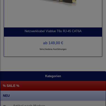
Netzwerkkabel Viablue T6s RJ-45 CAT6A
ab
149,00 €
Verschiedene Ausführungen
Kategorien
% SALE %
NEU
➨
Artikel nach Marken