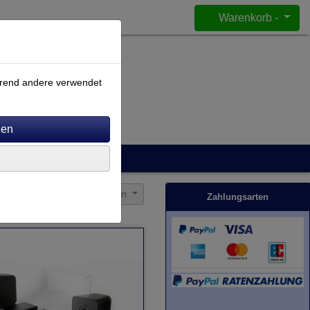
Warenkorb -
ährend andere verwendet
Sortierung wählen
Zahlungsarten