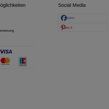
glichkeiten
Social Media
teilen
pin it
erweisung