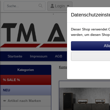
Login
Datenschutzeinst
Dieser Shop verwendet Co
werden, um diesen Shop 
Startseite
Impressum
AGB
Artikel
Kontakt
Komplettanlagen
Kategorien
% SALE %
NEU
➨
Artikel nach Marken