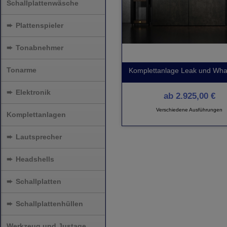
Schallplattenwäsche
➨
Plattenspieler
➨
Tonabnehmer
Tonarme
Komplettanlage Leak und Wha
➨
Elektronik
ab
2.925,00 €
Verschiedene Ausführungen
Komplettanlagen
➨
Lautsprecher
➨
Headshells
➨
Schallplatten
➨
Schallplattenhüllen
Werkzeug und Justage