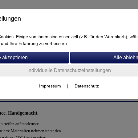
ellungen
okies. Einige von ihnen sind essenziell (z.B. für den Warenkorb), w
und Ihre Erfahrung zu verbessern.
Individuelle Datenschutzeinstellungen
Service
ATC
Impressum
|
Datenschutz
nce. Handgemacht.
on treffen auf modernste
tierte Materialien nehmen unter den
estalt an. ATC Loudspeaker