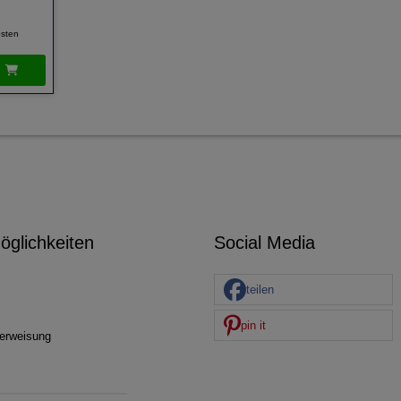
sten
glichkeiten
Social Media
teilen
pin it
erweisung