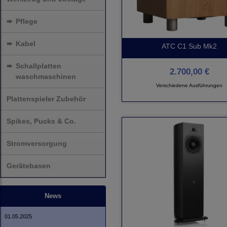
➨
Pflege
➨
Kabel
ATC C1 Sub Mk2
➨
Schallplatten
2.700,00 €
waschmaschinen
Verschiedene Ausführungen
Plattenspieler Zubehör
Spikes, Pucks & Co.
Stromversorgung
Gerätebasen
News
01.05.2025