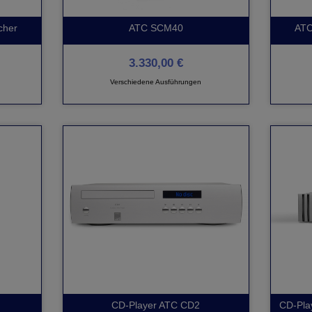
cher
ATC SCM40
ATC
3.330,00 €
Verschiedene Ausführungen
CD-Player ATC CD2
CD-Play