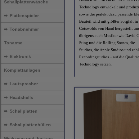
Schallplattenwäsche
Technology entwickelt und produzie
sowie die perfekt dazu passende El
➨
Plattenspieler
Bauteil wird mit größter Sorgfalt i
Cotswolds von Hand hergestellt un
➨
Tonabnehmer
übrigens auch Musiker wie David G
Tonarme
Sting und die Rolling Stones, die –
Studios, die Apple Studios und zah
➨
Elektronik
Recordingstudios – auf die Qualit
Technology setzen.
Komplettanlagen
➨
Lautsprecher
➨
Headshells
➨
Schallplatten
➨
Schallplattenhüllen
Werkzeug und Justage