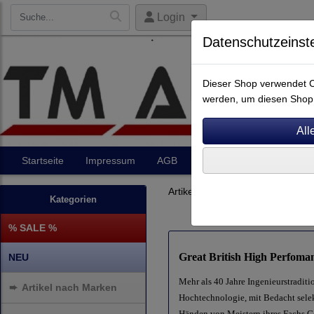
Login
Datenschutzeinst
Dieser Shop verwendet Co
werden, um diesen Shop 
Startseite
Impressum
AGB
Artikel
Kontakt
Artikel nach Marken
A - E
Kategorien
% SALE %
Great British High Perfoma
NEU
Mehr als 40 Jahre Ingenieurstraditi
➨
Artikel nach Marken
Hochtechnologie, mit Bedacht selek
Händen von Meistern ihres Fachs G