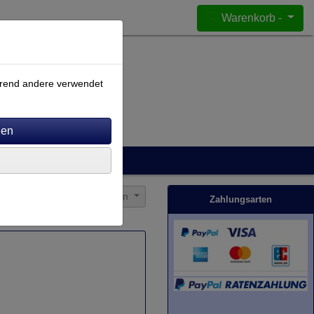
Warenkorb -
ährend andere verwendet
Sortierung wählen
Zahlungsarten