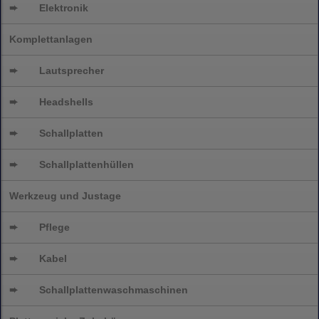
➨
Elektronik
Komplettanlagen
➨
Lautsprecher
➨
Headshells
➨
Schallplatten
➨
Schallplattenhüllen
Werkzeug und Justage
➨
Pflege
➨
Kabel
➨
Schallplatten
waschmaschinen