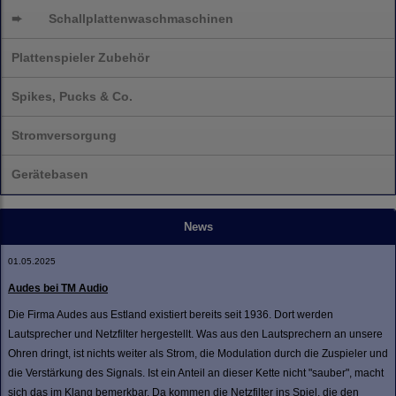
➨
Schallplatten
waschmaschinen
Plattenspieler Zubehör
Spikes, Pucks & Co.
Stromversorgung
Gerätebasen
News
01.05.2025
Audes bei TM Audio
Die Firma Audes aus Estland existiert bereits seit 1936. Dort werden
Lautsprecher und Netzfilter hergestellt. Was aus den Lautsprechern an unsere
Ohren dringt, ist nichts weiter als Strom, die Modulation durch die Zuspieler und
die Verstärkung des Signals. Ist ein Anteil an dieser Kette nicht "sauber", macht
sich das im Klang bemerkbar. Da kommen die Netzfilter ins Spiel, die den