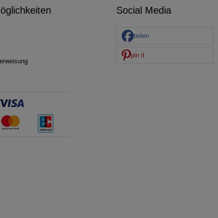
glichkeiten
Social Media
teilen
pin it
erweisung