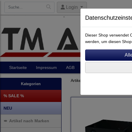
Login
Datenschutzeinst
Dieser Shop verwendet Co
werden, um diesen Shop 
Startseite
Impressum
AGB
Artikel
Kontakt
Artikel nach Marken
P - Z
Kategorien
% SALE %
NEU
➨
Artikel nach Marken