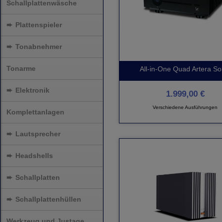
Schallplattenwäsche
➨
Plattenspieler
➨
Tonabnehmer
Tonarme
All-in-One Quad Artera So
➨
Elektronik
1.999,00 €
Verschiedene Ausführungen
Komplettanlagen
➨
Lautsprecher
➨
Headshells
➨
Schallplatten
➨
Schallplattenhüllen
Werkzeug und Justage