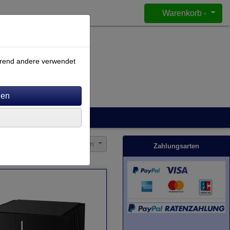
Warenkorb -
ährend andere verwendet
Sortierung wählen
Zahlungsarten