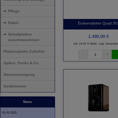
➨
Pflege
➨
Kabel
Endverstärker Quad 30
➨
Schallplatten
1.490,00 €
waschmaschinen
inkl. 19,00 % MwSt., zzgl.
Versandko
Plattenspieler Zubehör
Spikes, Pucks & Co.
Stromversorgung
Gerätebasen
News
01.05.2025