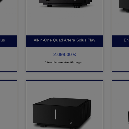
lus
All-in-One Quad Artera Solus Play
En
2.099,00 €
Verschiedene Ausführungen