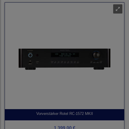
Vorverstärker Rotel RC-1572 MKII
1.399,00 €