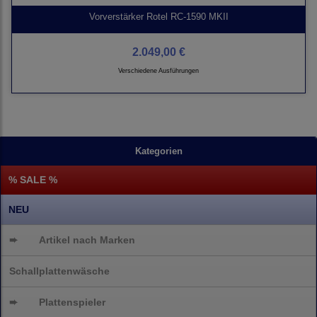
Vorverstärker Rotel RC-1590 MKII
2.049,00 €
Verschiedene Ausführungen
Kategorien
% SALE %
NEU
➨
Artikel nach Marken
Schallplattenwäsche
➨
Plattenspieler