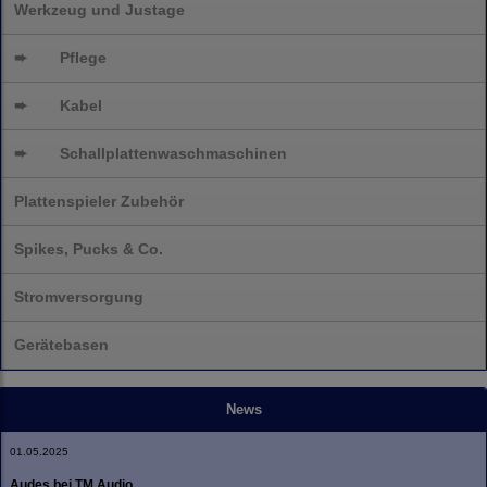
Werkzeug und Justage
➨
Pflege
➨
Kabel
➨
Schallplatten
waschmaschinen
Plattenspieler Zubehör
Spikes, Pucks & Co.
Stromversorgung
Gerätebasen
News
01.05.2025
Audes bei TM Audio