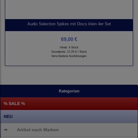
Audio Selection Spikes mit Discs klein 4er Set
69,00 €
Inhalt: 4 Stück
Grundpreis:
17,25 € / Stück
Verschiedene Ausführungen
Kategorien
% SALE %
NEU
➨
Artikel nach Marken