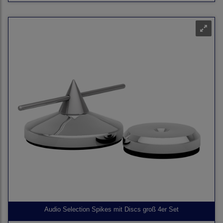
Audio Selection Spikes mit Discs groß 4er Set