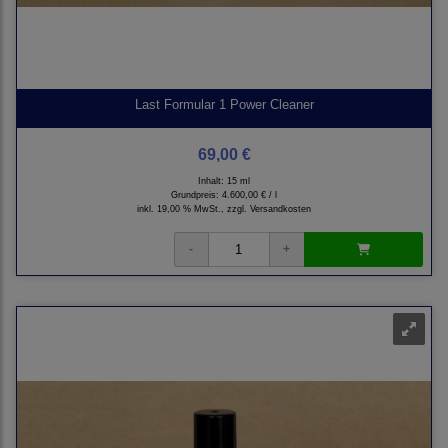
Last Formular 1 Power Cleaner
69,00 €
Inhalt: 15 ml
Grundpreis:
4.600,00 € / l
inkl. 19,00 % MwSt., zzgl.
Versandkosten