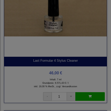
Last Formular 4 Stylus Cleaner
46,00 €
Inhalt: 7 ml
Grundpreis:
6.571,43 € / l
inkl. 19,00 % MwSt., zzgl.
Versandkosten