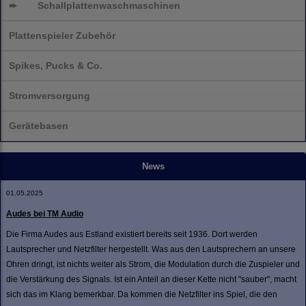
➨
Schallplatten
waschmaschinen
Plattenspieler Zubehör
Spikes, Pucks & Co.
Stromversorgung
Gerätebasen
News
01.05.2025
Audes bei TM Audio
Die Firma Audes aus Estland existiert bereits seit 1936. Dort werden
Lautsprecher und Netzfilter hergestellt. Was aus den Lautsprechern an unsere
Ohren dringt, ist nichts weiter als Strom, die Modulation durch die Zuspieler und
die Verstärkung des Signals. Ist ein Anteil an dieser Kette nicht "sauber", macht
sich das im Klang bemerkbar. Da kommen die Netzfilter ins Spiel, die den