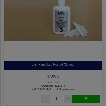
Last Formula 3 Record Cleaner
47,00 €
Inhalt: 60 ml
Grundpreis:
783,33 € / l
inkl. 19,00 % MwSt., zzgl.
Versandkosten