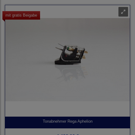
mit gratis Beigabe
Tonabnehmer Rega Aphelion