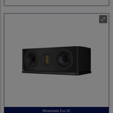
Wharfedale Evo 5C