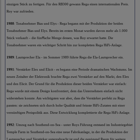
einzigen Stück zu fertigen. Für den RB300 gewann Rega einen internationalen Preis.
Roy war zufrieden.
1988
: Tonabnehmer Bias und Elys - Rega begann mit der Produktion der beiden
Tonabnehmer Bias und Elys. Bereits im ersten Monat wurden davon mehr als 1.000
Stück verkauft – die fünﬀache Menge dessen, was Roy erwartet hatte. Die
Tonabnehmer waren ein wichtiger Schritt hin zur kompletten Rega HiFi-Anlage.
1989
: Lautsprecher Ela - im Sommer 1989 führte Rega die Ela-Lautsprecher ein.
1991
: Verstärker Elex und Elicit - es begann eine Periode dramatischen Wachstums. Im
neuen Zeitalter der Elektronik brachte Rega zwei Verstärker auf den Markt, den Elex
und den Elicit. Der Grund für die Produktion dieser beiden Verstärker war einfach:
Rega wurde mit einem Design konfrontiert, dem das Unternehmen einfach nicht
widerstehen konnte. Am wichtigsten war aber, dass die Verstärker perfekt zu Rega
passten: sie zeichneten sich durch hohe Qualität und feinste HiFi-Zutaten mit einer
vernünftigen Preispolitik aus. Diese Entwicklung komplettierte die Rega HiFi-Anlage.
1992
: Umzug nach Southend-on-Sea - unter Roys Führung entstand im Industriegebiet
Temple Farm in Southend-on-Sea eine neue Fabrikanlage, in der die Produktion der
Lautsprecher und Verstärker untergebracht ist und die genügend Raum für weitere