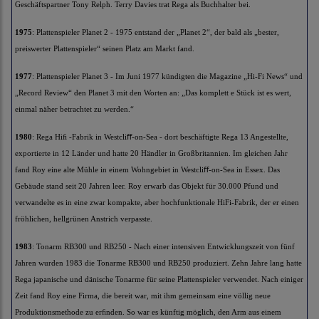
Geschäftspartner Tony Relph. Terry Davies trat Rega als Buchhalter bei.
1975
: Plattenspieler Planet 2 - 1975 entstand der „Planet 2“, der bald als „bester,
preiswerter Plattenspieler“ seinen Platz am Markt fand.
1977
: Plattenspieler Planet 3 - Im Juni 1977 kündigten die Magazine „Hi-Fi News“ und
„Record Review“ den Planet 3 mit den Worten an: „Das komplett e Stück ist es wert,
einmal näher betrachtet zu werden.“
1980
: Rega Hiﬁ -Fabrik in Westcliﬀ-on-Sea - dort beschäftigte Rega 13 Angestellte,
exportierte in 12 Länder und hatte 20 Händler in Großbritannien. Im gleichen Jahr
fand Roy eine alte Mühle in einem Wohngebiet in Westcliﬀ-on-Sea in Essex. Das
Gebäude stand seit 20 Jahren leer. Roy erwarb das Objekt für 30.000 Pfund und
verwandelte es in eine zwar kompakte, aber hochfunktionale HiFi-Fabrik, der er einen
fröhlichen, hellgrünen Anstrich verpasste.
1983
: Tonarm RB300 und RB250 - Nach einer intensiven Entwicklungszeit von fünf
Jahren wurden 1983 die Tonarme RB300 und RB250 produziert. Zehn Jahre lang hatte
Rega japanische und dänische Tonarme für seine Plattenspieler verwendet. Nach einiger
Zeit fand Roy eine Firma, die bereit war, mit ihm gemeinsam eine völlig neue
Produktionsmethode zu erﬁnden. So war es künftig möglich, den Arm aus einem