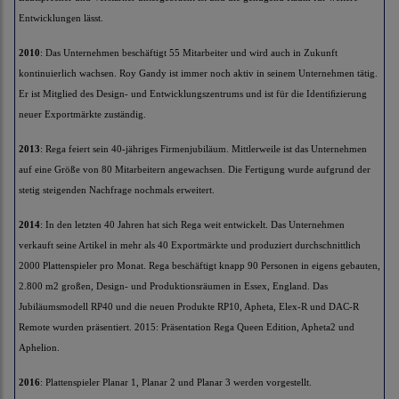
Entwicklungen lässt.
2010
: Das Unternehmen beschäftigt 55 Mitarbeiter und wird auch in Zukunft
kontinuierlich wachsen. Roy Gandy ist immer noch aktiv in seinem Unternehmen tätig.
Er ist Mitglied des Design- und Entwicklungszentrums und ist für die Identiﬁzierung
neuer Exportmärkte zuständig.
2013
: Rega feiert sein 40-jähriges Firmenjubiläum. Mittlerweile ist das Unternehmen
auf eine Größe von 80 Mitarbeitern angewachsen. Die Fertigung wurde aufgrund der
stetig steigenden Nachfrage nochmals erweitert.
2014
: In den letzten 40 Jahren hat sich Rega weit entwickelt. Das Unternehmen
verkauft seine Artikel in mehr als 40 Exportmärkte und produziert durchschnittlich
2000 Plattenspieler pro Monat. Rega beschäftigt knapp 90 Personen in eigens gebauten,
2.800 m2 großen, Design- und Produktionsräumen in Essex, England. Das
Jubiläumsmodell RP40 und die neuen Produkte RP10, Apheta, Elex-R und DAC-R
Remote wurden präsentiert. 2015: Präsentation Rega Queen Edition, Apheta2 und
Aphelion.
2016
: Plattenspieler Planar 1, Planar 2 und Planar 3 werden vorgestellt.