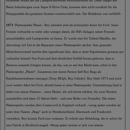
exzellente Sound auf die Lautsprecherboxen zurückzuführen sei. Diese Dinger aus
Beton beherbergten zwar Super 8-Drive Units, konnten aber nicht ernsthaft für die
Klangqualität des gesamten Systems verantwortlich sein. Der Redakteur war verblüfft .
1973
: Plattenspieler Planet - Roy arbeitete jetzt als technischer Autor für Ford. Seine
Freizeit verbrachte er mehr oder weniger damit, die HiFi-Anlagen seiner Freunde
anzuschließen und Lautsprecher zu bauen. Er wurde eine Art Teilzeit-Händler, der
aberwitzig viel Zeit in die Reparatur neuer Plattenspieler steckte. Sein gesunder
Menschenverstand machte ihm irgendwann klar, dass er seine Eigenbauten genauso gut
verkaufen könnte! Aus Frust und dem deutlichen Gefühl heraus geboren, dass er
Besseres zustande bringen könnte, als das, was so auf den Markt kam, schuf er den
Plattenspieler „Planet“. Zusammen mit einem Partner ließ Roy Rega als
Handelsunternehmen eintragen (Tony RElph, Roy GAndy). Roy blieb 1973 und noch
zwei weitere Jahre bei Ford, abends baute er seine Plattenspieler. Unterstützung fand er
dabei von seinen Partnern – seine Mutter, die sich bereit erklärte, für zwei Wochen
auszuhelfen und dann 15 Jahren blieb – und eine Reihe von Freunden. Die ersten
Plattenspieler wurden über Cosmocord in England verkauft , wenig später wurden sie
unter dem Namen „Rega“ auch in Westdeutschland, Dänemark und Frankreich
vertrieben. Roy konnte Ford nun verlassen. Er erhielt eine Abﬁndung, die er sofort für
eine Fabrik in Rochford ausgab. Wenig später trennte er sich von seinem