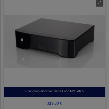
Phonovorverstärker Rega Fono MM MK 5
319,00 €