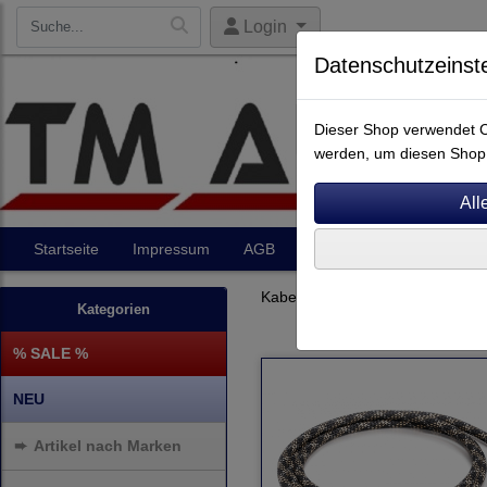
Login
Datenschutzeinst
Dieser Shop verwendet Co
werden, um diesen Shop 
Startseite
Impressum
AGB
Artikel
Kontakt
Kabel
Digital Opto
Kategorien
% SALE %
NEU
➨
Artikel nach Marken