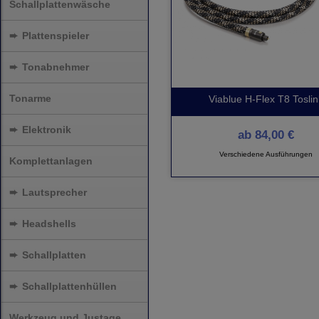
Schallplattenwäsche
➨
Plattenspieler
➨
Tonabnehmer
Tonarme
Viablue H-Flex T8 Tosli
➨
Elektronik
ab
84,00 €
Verschiedene Ausführungen
Komplettanlagen
➨
Lautsprecher
➨
Headshells
➨
Schallplatten
➨
Schallplattenhüllen
Werkzeug und Justage