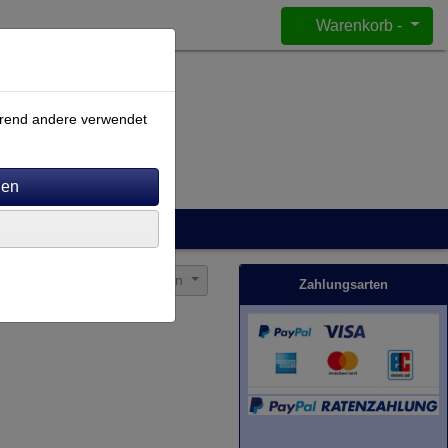
Warenkorb -
ährend andere verwendet
Sortierung wählen
Zahlungsarten