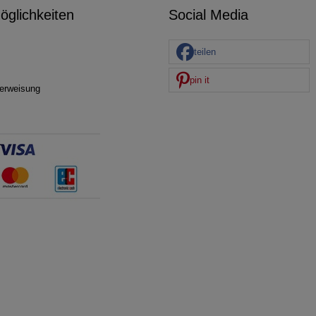
glichkeiten
Social Media
teilen
pin it
erweisung