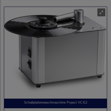
Schallplattenwaschmaschine Project VC-E2