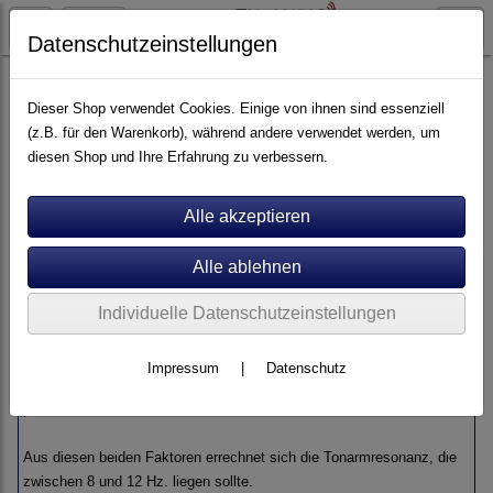
Datenschutzeinstellungen
Tonabnehmer
Dieser Shop verwendet Cookies. Einige von ihnen sind essenziell
(z.B. für den Warenkorb), während andere verwendet werden, um
diesen Shop und Ihre Erfahrung zu verbessern.
Wählen Sie den passenden
Tonabnehmer.
Neben der Wahl, ob es ein MM- oder MC-System sein soll, spielt ein
weiterer Faktor eine wichtige Rolle. Tonarm und Tonabnehmer müssen
Individuelle Datenschutzeinstellungen
zusammen passen, nicht nur bezüglich der passenden Headshell, den
Anschlüssen usw., sondern auch das Gewicht der bewegten Masse
Impressum
|
Datenschutz
des Tonabnehmers und die Nadelnachgiebigkeit müssen zusammen
passen.
Aus diesen beiden Faktoren errechnet sich die Tonarmresonanz, die
zwischen 8 und 12 Hz. liegen sollte.