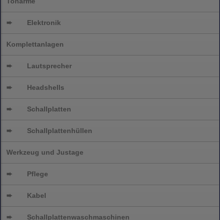
Tonarme
➨
Elektronik
Komplettanlagen
➨
Lautsprecher
➨
Headshells
➨
Schallplatten
➨
Schallplattenhüllen
Werkzeug und Justage
➨
Pflege
➨
Kabel
➨
Schallplatten
waschmaschinen