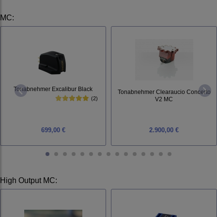
MC
:
Tonabnehmer Excalibur Black
Tonabnehmer Clearaucio Concerto
(2)
V2 MC
699,00 €
2.900,00 €
High Output MC
: