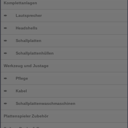
Komplettanlagen
➨
Lautsprecher
➨
Headshells
➨
Schallplatten
➨
Schallplattenhüllen
Werkzeug und Justage
➨
Pflege
➨
Kabel
➨
Schallplatten
waschmaschinen
Plattenspieler Zubehör