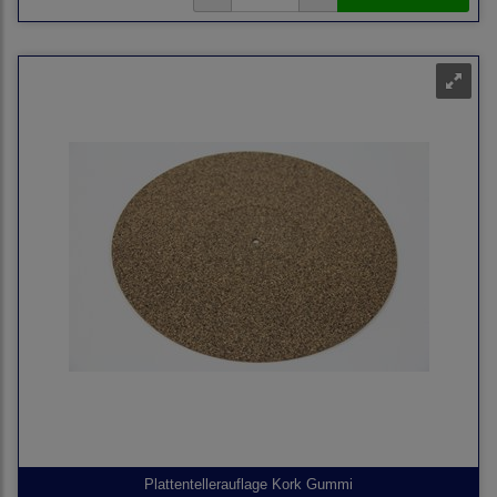
Plattentellerauflage Kork Gummi