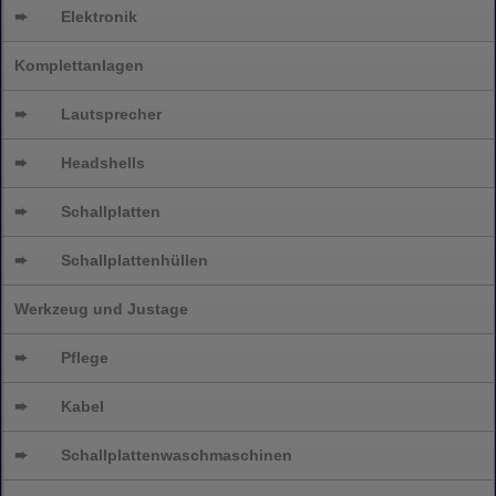
➨
Elektronik
Komplettanlagen
➨
Lautsprecher
➨
Headshells
➨
Schallplatten
➨
Schallplattenhüllen
Werkzeug und Justage
➨
Pflege
➨
Kabel
➨
Schallplatten
waschmaschinen