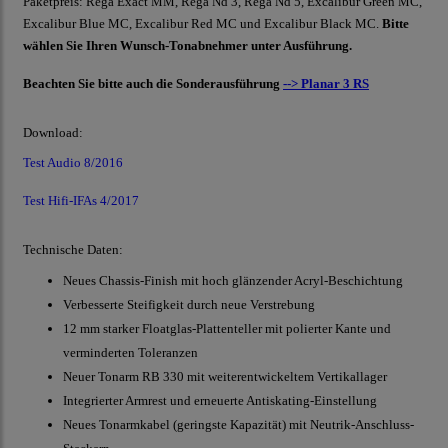
Paketpreis: Rega Exact MM, Rega Nd 3, Rega Nd 5, Excalibur Green MC,
Excalibur Blue MC, Excalibur Red MC und Excalibur Black MC.
Bitte
wählen Sie Ihren Wunsch-Tonabnehmer unter Ausführung.
Beachten Sie bitte auch die Sonderausführung
--> Planar 3 RS
Download:
Test Audio 8/2016
Test Hifi-IFAs 4/2017
Technische Daten:
Neues Chassis-Finish mit hoch glänzender Acryl-Beschichtung
Verbesserte Steifigkeit durch neue Verstrebung
12 mm starker Floatglas-Plattenteller mit polierter Kante und
verminderten Toleranzen
Neuer Tonarm RB 330 mit weiterentwickeltem Vertikallager
Integrierter Armrest und erneuerte Antiskating-Einstellung
Neues Tonarmkabel (geringste Kapazität) mit Neutrik-Anschluss-