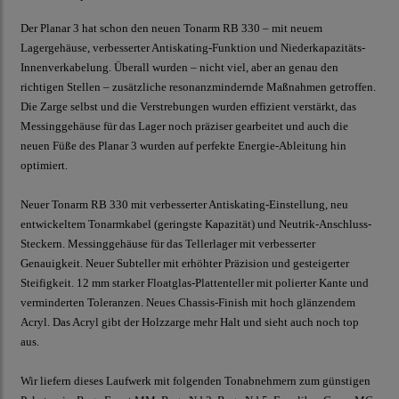
Der Planar 3 hat schon den neuen Tonarm RB 330 – mit neuem
Lagergehäuse, verbesserter Antiskating-Funktion und Niederkapazitäts-
Innenverkabelung. Überall wurden – nicht viel, aber an genau den
richtigen Stellen – zusätzliche resonanzmindernde Maßnahmen getroffen.
Die Zarge selbst und die Verstrebungen wurden effizient verstärkt, das
Messinggehäuse für das Lager noch präziser gearbeitet und auch die
neuen Füße des Planar 3 wurden auf perfekte Energie-Ableitung hin
optimiert.
Neuer Tonarm RB 330 mit verbesserter Antiskating-Einstellung, neu
entwickeltem Tonarmkabel (geringste Kapazität) und Neutrik-Anschluss-
Steckern. Messinggehäuse für das Tellerlager mit verbesserter
Genauigkeit. Neuer Subteller mit erhöhter Präzision und gesteigerter
Steifigkeit. 12 mm starker Floatglas-Plattenteller mit polierter Kante und
verminderten Toleranzen. Neues Chassis-Finish mit hoch glänzendem
Acryl. Das Acryl gibt der Holzzarge mehr Halt und sieht auch noch top
aus.
Wir liefern dieses Laufwerk mit folgenden Tonabnehmern zum günstigen