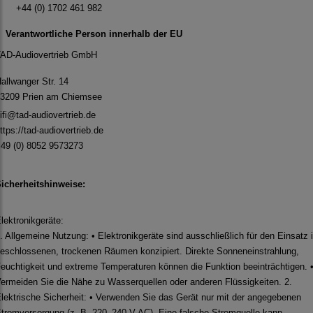
+44 (0) 1702 461 982
Verantwortliche Person innerhalb der EU
AD-Audiovertrieb GmbH
allwanger Str. 14
3209 Prien am Chiemsee
ifi@tad-audiovertrieb.de
ttps://tad-audiovertrieb.de
49 (0) 8052 9573273
icherheitshinweise:
lektronikgeräte:
. Allgemeine Nutzung: • Elektronikgeräte sind ausschließlich für den Einsatz 
eschlossenen, trockenen Räumen konzipiert. Direkte Sonneneinstrahlung,
euchtigkeit und extreme Temperaturen können die Funktion beeinträchtigen. 
ermeiden Sie die Nähe zu Wasserquellen oder anderen Flüssigkeiten. 2.
lektrische Sicherheit: • Verwenden Sie das Gerät nur mit der angegebenen
tromversorgung (z. B. 220–240 V AC). Eine falsche Stromquelle kann