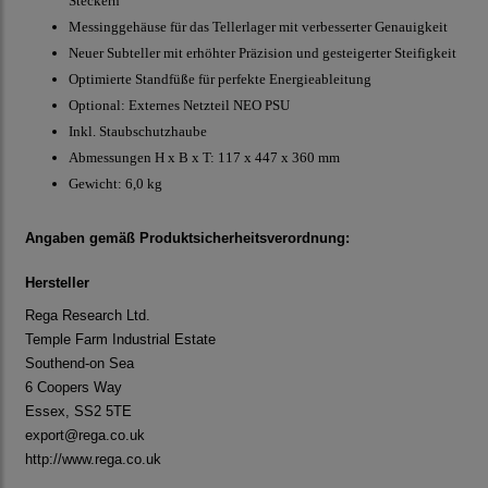
Steckern
Messinggehäuse für das Tellerlager mit verbesserter Genauigkeit
Neuer Subteller mit erhöhter Präzision und gesteigerter Steifigkeit
Optimierte Standfüße für perfekte Energieableitung
Optional: Externes Netzteil NEO PSU
Inkl. Staubschutzhaube
Abmessungen H x B x T: 117 x 447 x 360 mm
Gewicht: 6,0 kg
Angaben gemäß Produktsicherheitsverordnung:
Hersteller
Rega Research Ltd.
Temple Farm Industrial Estate
Southend-on Sea
6 Coopers Way
Essex, SS2 5TE
export@rega.co.uk
http://www.rega.co.uk