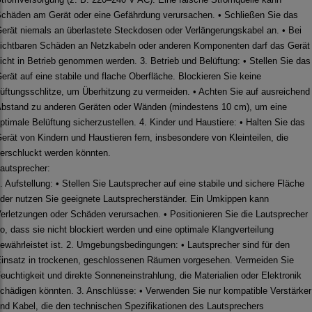
chäden am Gerät oder eine Gefährdung verursachen. • Schließen Sie das
erät niemals an überlastete Steckdosen oder Verlängerungskabel an. • Bei
ichtbaren Schäden an Netzkabeln oder anderen Komponenten darf das Gerät
icht in Betrieb genommen werden. 3. Betrieb und Belüftung: • Stellen Sie das
erät auf eine stabile und flache Oberfläche. Blockieren Sie keine
üftungsschlitze, um Überhitzung zu vermeiden. • Achten Sie auf ausreichend
bstand zu anderen Geräten oder Wänden (mindestens 10 cm), um eine
ptimale Belüftung sicherzustellen. 4. Kinder und Haustiere: • Halten Sie das
erät von Kindern und Haustieren fern, insbesondere von Kleinteilen, die
erschluckt werden könnten.
autsprecher:
. Aufstellung: • Stellen Sie Lautsprecher auf eine stabile und sichere Fläche
der nutzen Sie geeignete Lautsprecherständer. Ein Umkippen kann
erletzungen oder Schäden verursachen. • Positionieren Sie die Lautsprecher
o, dass sie nicht blockiert werden und eine optimale Klangverteilung
ewährleistet ist. 2. Umgebungsbedingungen: • Lautsprecher sind für den
insatz in trockenen, geschlossenen Räumen vorgesehen. Vermeiden Sie
euchtigkeit und direkte Sonneneinstrahlung, die Materialien oder Elektronik
chädigen könnten. 3. Anschlüsse: • Verwenden Sie nur kompatible Verstärker
nd Kabel, die den technischen Spezifikationen des Lautsprechers