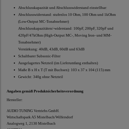
Abschlusskapazität und Abschlusswiderstand einstellbar:
Abschlusswiderstand: stufenlos 10 Ohm, 100 Ohm und 1kOhm
(Low-Output MC-Tonabnehmer)
Abschlusskapazitäten/-widerstand: 100pF, 200pF, 320pF und
420pF/47kOhm (High-Output MC-, Moving Iron- und MM-
Tonabnehmer)
Verstärkung: 40dB, 43dB, 60dB und 63dB
Schaltbarer Subsonic-Filter
Ausgelagertes Netzteil (im Lieferumfang enthalten)
Maße B x H x T (T mit Buchsen): 103 x 37 x 104 (115) mm
Gewicht: 340g ohne Netzteil
Angaben gemäß Produktsicherheitsverordnung
Hersteller:
AUDIO TUNING Vertriebs GmbH.
Wirtschaftspark A5 Mistelbach/Wilfersdorf
Analogweg 1, 2130 Mistelbach