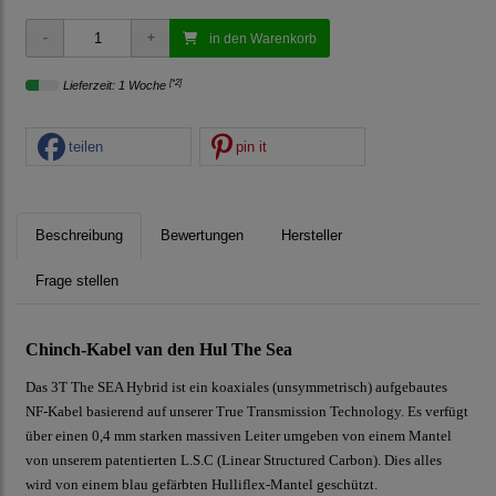
in den Warenkorb
[*2]
Lieferzeit: 1 Woche
teilen
pin it
Beschreibung
Bewertungen
Hersteller
Frage stellen
Chinch-Kabel van den Hul The Sea
Das 3T The SEA Hybrid ist ein koaxiales (unsymmetrisch) aufgebautes
NF-Kabel basierend auf unserer True Transmission Technology. Es verfügt
über einen 0,4 mm starken massiven Leiter umgeben von einem Mantel
von unserem patentierten L.S.C (Linear Structured Carbon). Dies alles
wird von einem blau gefärbten Hulliflex-Mantel geschützt.