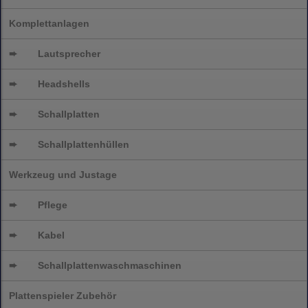
Komplettanlagen
➨
Lautsprecher
➨
Headshells
➨
Schallplatten
➨
Schallplattenhüllen
Werkzeug und Justage
➨
Pflege
➨
Kabel
➨
Schallplatten
waschmaschinen
Plattenspieler Zubehör