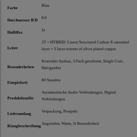
Blau
Farbe
8,0
Durchmesser B/D
Ja
Hulliflex
3T + HYBRID: Linear Structured Carbon ® saturated
Leiter
layer + 3 layer screens of silver plated copper
Koaxialer Ausbau, 3-Fach geschirmt, Single Core,
Besonderheiten
Halogenfrei
80 Stunden
Einspielzeit
Asymmetrische Audio Verbindungen, Digital
Produktfamilie
Verbindungen
Verpackung, Prospekt
Lieferumfang
Angenehm, Warm, 3t Besonderheit
Klangbeschreibung