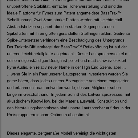
unübertroffene Stabilität, einfache Höhenverstellung und sind die
ideale Plattform für Fynes zum Patent angemeldete BassTrax™
Schallführung. Zwei 8mm starke Platten werden mit Leichtmetall-
Abstandsbolzen separiert, die den starken Gegenpol zu den
Spikefüßen mit ihren großen gerändelten Stellringen bilden. Gedrehte
Spike-Untersetzer verhindern eine Beschädigung des Untergrunds.
Der Traktrix-Diffusorkegel der BassTrax™ Reflexöffnung ist auf der
unteren Leichtmetallplatte angebracht. Dieser Lautsprechersockel mit
seinem eigenständigen Design ist poliert und matt schwarz eloxiert.
Fyne Audio, ein relativ neuer Name in der High End Szene, aber ...
.. wenn Sie in ein Paar unserer Lautsprecher investieren werden Sie
gerne hören, dass jedes unserer Erzeugnisse von einem engagierten
und erfahrenen Team entworfen wurde, dessen Mitglieder schon
lange im Geschäft sind. In jedem Schritt des Entwurfsprozesses, mit
akustischem Know-How, bei der Materialauswahl, Konstruktion und
den Herstellungskenntnissen sind unsere Lautsprecher auf das in der
Preisgruppe erreichbare Optimum abgestimmt.
Dieses elegante, zeitgemäße Modell vereinigt die wichtigsten