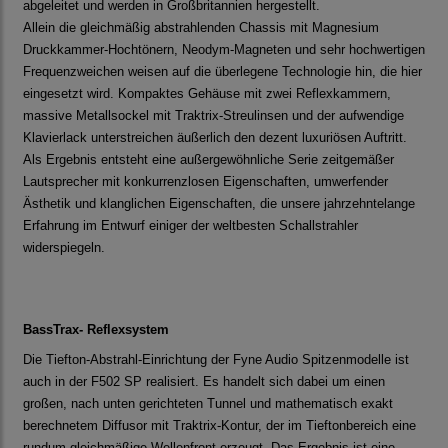
abgeleitet und werden in Großbritannien hergestellt.
Allein die gleichmäßig abstrahlenden Chassis mit Magnesium
Druckkammer-Hochtönern, Neodym-Magneten und sehr hochwertigen
Frequenzweichen weisen auf die überlegene Technologie hin, die hier
eingesetzt wird. Kompaktes Gehäuse mit zwei Reflexkammern,
massive Metallsockel mit Traktrix-Streulinsen und der aufwendige
Klavierlack unterstreichen äußerlich den dezent luxuriösen Auftritt.
Als Ergebnis entsteht eine außergewöhnliche Serie zeitgemäßer
Lautsprecher mit konkurrenzlosen Eigenschaften, umwerfender
Ästhetik und klanglichen Eigenschaften, die unsere jahrzehntelange
Erfahrung im Entwurf einiger der weltbesten Schallstrahler
widerspiegeln.
BassTrax- Reflexsystem
Die Tiefton-Abstrahl-Einrichtung der Fyne Audio Spitzenmodelle ist
auch in der F502 SP realisiert. Es handelt sich dabei um einen
großen, nach unten gerichteten Tunnel und mathematisch exakt
berechnetem Diffusor mit Traktrix-Kontur, der im Tieftonbereich eine
rundum gleichmäßige Wellenfront erzeugt. Das Ergebnis ist eine