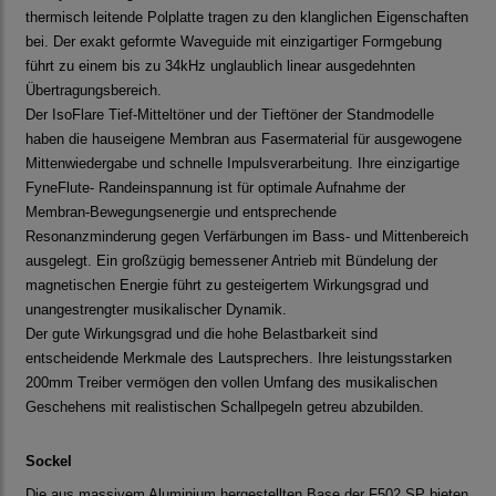
thermisch leitende Polplatte tragen zu den klanglichen Eigenschaften
bei. Der exakt geformte Waveguide mit einzigartiger Formgebung
führt zu einem bis zu 34kHz unglaublich linear ausgedehnten
Übertragungsbereich.
Der IsoFlare Tief-Mitteltöner und der Tieftöner der Standmodelle
haben die hauseigene Membran aus Fasermaterial für ausgewogene
Mittenwiedergabe und schnelle Impulsverarbeitung. Ihre einzigartige
FyneFlute- Randeinspannung ist für optimale Aufnahme der
Membran-Bewegungsenergie und entsprechende
Resonanzminderung gegen Verfärbungen im Bass- und Mittenbereich
ausgelegt. Ein großzügig bemessener Antrieb mit Bündelung der
magnetischen Energie führt zu gesteigertem Wirkungsgrad und
unangestrengter musikalischer Dynamik.
Der gute Wirkungsgrad und die hohe Belastbarkeit sind
entscheidende Merkmale des Lautsprechers. Ihre leistungsstarken
200mm Treiber vermögen den vollen Umfang des musikalischen
Geschehens mit realistischen Schallpegeln getreu abzubilden.
Sockel
Die aus massivem Aluminium hergestellten Base der F502 SP bieten