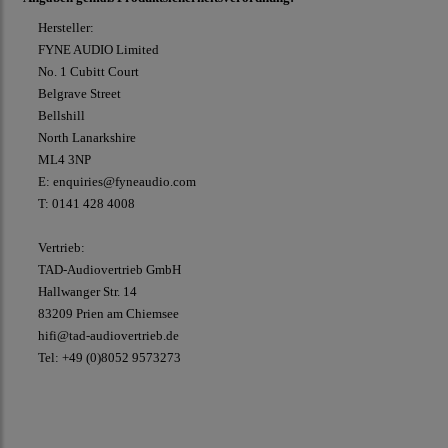
Hersteller:
FYNE AUDIO Limited
No. 1 Cubitt Court
Belgrave Street
Bellshill
North Lanarkshire
ML4 3NP
E: enquiries@fyneaudio.com
T: 0141 428 4008
Vertrieb:
TAD-Audiovertrieb GmbH
Hallwanger Str. 14
83209 Prien am Chiemsee
hifi@tad-audiovertrieb.de
Tel: +49 (0)8052 9573273