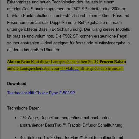
Erkenntnisse und neuen Technologien des Hauses in einem
mittelgroßen Standlautsprecher. Im F502 SP arbeitet eine 200mm
IsoFlare Punktschallquelle unterstützt durch einen 200mm Bass mit
Fasermembran auf das Doppelkammer-Reflexgehäuse mit nach
unten gerichteter BassTrax Schallführung. Der Klang dieses Modells
ist präzise und voluminös. Die F502 SP können erstaunliche Pegel
sauber abstrahlen – ideal geeignet für fesselnde Musikwiedergabe in
mittleren bis großen Räumen.
Aktion:
Beim Kauf dieser Lautsprecher erhalten Sie
20 Prozent
Rabatt
auf die Lautsprecherkabel vom
--> Viablue.
Bitte sprechen Sie uns an.
Download:
Testbericht Hifi Choice Fyne F-502SP
Technische Daten:
2 ½ Wege, Doppelkammergehäuse mit nach unten
abstrahlender BassTrax™ Tractrix Diffusor Schallführung
Bestückung: 1 x 200mm IsoFlare™ Punktschallquelle mit