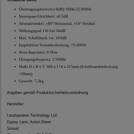
Übertragungsbereich (-6dB): 60Hz-22.000Hz
Stereopaar-Gleichheit: ±0.5dB
Abstrahlwinkel: ±80° Horizontal, ±10° Vertikal
Wirkungsgrad 1W/1m: 84dB
Max. Schalldruck 1m: 103dB
Empfohlene Verstärkerleistung: 75-300W
Nenn-Impedanz: 8 Ohm
Übergangsfrequenz: 2.500Hz
Maße H x B x T: 300 x 174 x 215mm (Schallwandabdeckung
+28mm)
Gewicht: 7,5kg
Angaben gemäß Produktsicherheitsverordnung
Hersteller:
Loudspeaker Technology Ltd,
Gypsy Lane, Aston Down
Stroud