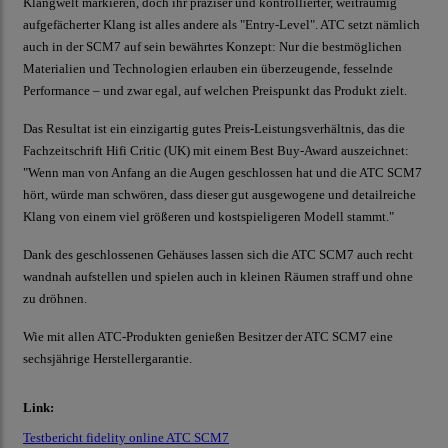
Klangwelt markieren, doch ihr präziser und kontrollierter, weiträumig
aufgefächerter Klang ist alles andere als "Entry-Level". ATC setzt nämlich
auch in der SCM7 auf sein bewährtes Konzept: Nur die bestmöglichen
Materialien und Technologien erlauben ein überzeugende, fesselnde
Performance – und zwar egal, auf welchen Preispunkt das Produkt zielt.
Das Resultat ist ein einzigartig gutes Preis-Leistungsverhältnis, das die
Fachzeitschrift Hifi Critic (UK) mit einem Best Buy-Award auszeichnet:
"Wenn man von Anfang an die Augen geschlossen hat und die ATC SCM7
hört, würde man schwören, dass dieser gut ausgewogene und detailreiche
Klang von einem viel größeren und kostspieligeren Modell stammt."
Dank des geschlossenen Gehäuses lassen sich die ATC SCM7 auch recht
wandnah aufstellen und spielen auch in kleinen Räumen straff und ohne
zu dröhnen.
Wie mit allen ATC-Produkten genießen Besitzer der ATC SCM7 eine
sechsjährige Herstellergarantie.
Link:
Testbericht fidelity online ATC SCM7