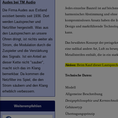
Audes bei TM Audio
Jedes einzelne Bauteil ist auf höchs
Die Firma Audes aus Estland
harmonischer Abstimmung und ohne K
existiert bereits seit 1936. Dort
kompromisslosen Ansatz haben die In
werden Lautsprecher und
Design und marktführende Technologi
Netzfilter hergestellt. Was aus
kann.
den Lautsprechern an unsere
Ohren dringt, ist nichts weiter als
Das bewährtes Konzept der preisgek
Strom, die Modulation durch die
eine radikal andere Art, Luft zu bewe
Zuspieler und die Verstärkung
Metallstreifen enthält, die in ein st
des Signals. Ist ein Anteil an
dieser Kette nicht "sauber",
Aktion:
Beim Kauf dieser Lautsprech
macht sich das im Klang
bemerkbar. Da kommen die
Technische Daten:
Netzfilter ins Spiel, die den
Strom säubern und den Klang
Modell
erheblich verbessern.
Allgemeine Beschreibung
Designphilosophie und Kerntechnol
Weiterempfehlen
Gehäusetyp
Übertragungsprinzip