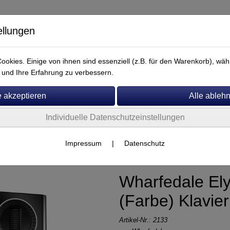
ellungen
okies. Einige von ihnen sind essenziell (z.B. für den Warenkorb), w
und Ihre Erfahrung zu verbessern.
Individuelle Datenschutzeinstellungen
Service
Wharfedale
Impressum
|
Datenschutz
Wharfedale Ely
(Farbe) Klavie
Artikel-Nr.:
2133