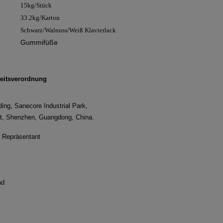
15kg/Stück
33.2kg/Karton
Schwarz/Walnuss/Weiß Klavierlack
Gummifüße
eitsverordnung
ding, Sanecore Industrial Park,
ct, Shenzhen, Guangdong, China.
r Repräsentant
nd