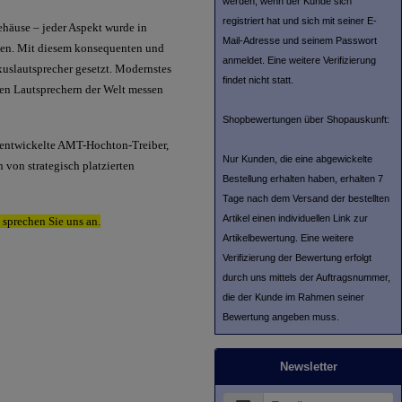
werden, wenn der Kunde sich
registriert hat und sich mit seiner E-
ehäuse – jeder Aspekt wurde in
Mail-Adresse und seinem Passwort
gen. Mit diesem konsequenten und
anmeldet. Eine weitere Verifizierung
uslautsprecher gesetzt. Modernstes
findet nicht statt.
en Lautsprechern der Welt messen
Shopbewertungen über Shopauskunft:
 entwickelte AMT-Hochton-Treiber,
Nur Kunden, die eine abgewickelte
 von strategisch platzierten
Bestellung erhalten haben, erhalten 7
Tage nach dem Versand der bestellten
Artikel einen individuellen Link zur
 sprechen Sie uns an.
Artikelbewertung. Eine weitere
Verifizierung der Bewertung erfolgt
durch uns mittels der Auftragsnummer,
die der Kunde im Rahmen seiner
Bewertung angeben muss.
Newsletter