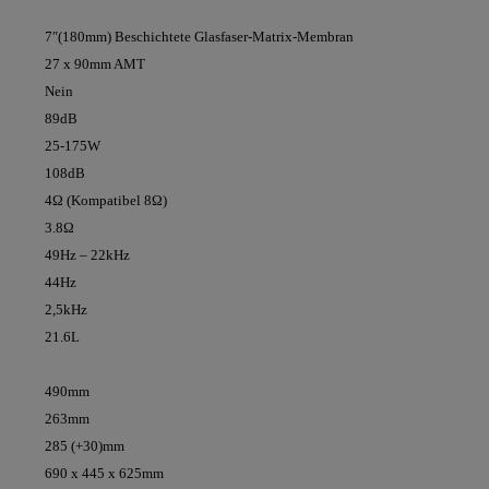
7″(180mm) Beschichtete Glasfaser-Matrix-Membran
27 x 90mm AMT
Nein
89dB
25-175W
108dB
4Ω (Kompatibel 8Ω)
3.8Ω
49Hz – 22kHz
44Hz
2,5kHz
21.6L
490mm
263mm
285 (+30)mm
690 x 445 x 625mm