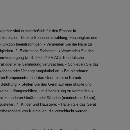
kgeräte sind ausschließlich für den Einsatz in
konzipiert. Direkte Sonneneinstrahlung, Feuchtigkeit und
Funktion beeinträchtigen. • Vermeiden Sie die Nähe zu
gkeiten. 2. Elektrische Sicherheit: • Verwenden Sie das
romversorgung (z. B. 220–240 V AC). Eine falsche
t oder eine Gefährdung verursachen. • Schließen Sie das
kdosen oder Verlängerungskabel an. • Bei sichtbaren
en Komponenten darf das Gerät nicht in Betrieb
elüftung: • Stellen Sie das Gerät auf eine stabile und
 keine Lüftungsschlitze, um Überhitzung zu vermeiden. •
and zu anderen Geräten oder Wänden (mindestens 10 cm),
ustellen. 4. Kinder und Haustiere: • Halten Sie das Gerät
insbesondere von Kleinteilen, die verschluckt werden