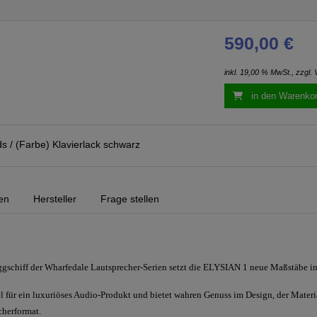
590,00 €
inkl. 19,00 % MwSt., zzgl.
in den Warenko
s / (Farbe) Klavierlack schwarz
en
Hersteller
Frage stellen
ggschiff der Wharfedale Lautsprecher-Serien setzt die ELYSIAN 1 neue Maßstäbe i
l für ein luxuriöses Audio-Produkt und bietet wahren Genuss im Design, der Materi
cherformat.