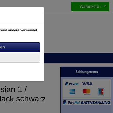
Warenkorb -
ährend andere verwendet
Zahlungsarten
sian 1 /
rlack schwarz