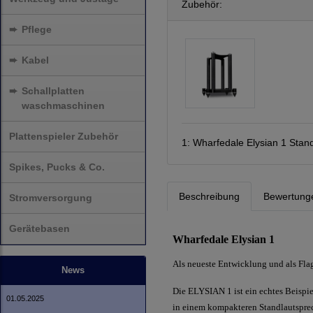
Zubehör:
➨
Pflege
➨
Kabel
➨
Schallplatten
waschmaschinen
Plattenspieler Zubehör
1:
Wharfedale Elysian 1 Stand
Spikes, Pucks & Co.
Beschreibung
Bewertung
Stromversorgung
Gerätebasen
Wharfedale Elysian 1
Als neueste Entwicklung und als Fla
News
Die ELYSIAN 1 ist ein echtes Beispie
01.05.2025
in einem kompakteren Standlautspre