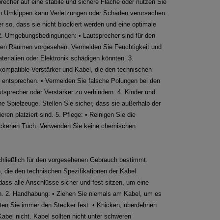
sprecher auf eine stabile und sichere Fläche oder nutzen Sie
in Umkippen kann Verletzungen oder Schäden verursachen.
er so, dass sie nicht blockiert werden und eine optimale
. 2. Umgebungsbedingungen: • Lautsprecher sind für den
nen Räumen vorgesehen. Vermeiden Sie Feuchtigkeit und
terialien oder Elektronik schädigen könnten. 3.
ompatible Verstärker und Kabel, die den technischen
 entsprechen. • Vermeiden Sie falsche Polungen bei den
precher oder Verstärker zu verhindern. 4. Kinder und
ne Spielzeuge. Stellen Sie sicher, dass sie außerhalb der
ren platziert sind. 5. Pflege: • Reinigen Sie die
rockenen Tuch. Verwenden Sie keine chemischen
chließlich für den vorgesehenen Gebrauch bestimmt.
, die den technischen Spezifikationen der Kabel
 dass alle Anschlüsse sicher und fest sitzen, um eine
en. 2. Handhabung: • Ziehen Sie niemals am Kabel, um es
ten Sie immer den Stecker fest. • Knicken, überdehnen
abel nicht. Kabel sollten nicht unter schweren