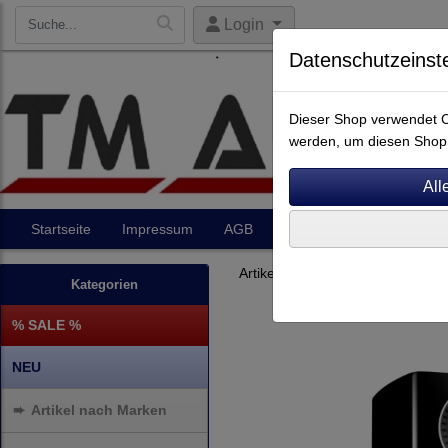
Login
Datenschutzeinst
Dieser Shop verwendet Co
werden, um diesen Shop 
Startseite
Impressum
AGB
Artikel
Kontakt
Artikel nach Marken
P - Z
Kategorien
% SALE %
NEU
➨
Artikel nach Marken