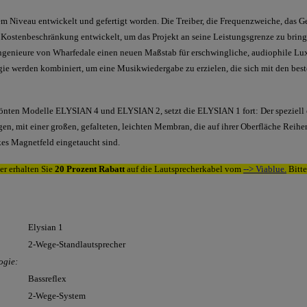
tem Niveau entwickelt und gefertigt worden. Die Treiber, die Frequenzweiche, das G
ostenbeschränkung entwickelt, um das Projekt an seine Leistungsgrenze zu brin
genieure von Wharfedale einen neuen Maßstab für erschwingliche, audiophile Lux
e werden kombiniert, um eine Musikwiedergabe zu erzielen, die sich mit den best
rönten Modelle ELYSIAN 4 und ELYSIAN 2, setzt die ELYSIAN 1 fort: Der speziell
gen, mit einer großen, gefalteten, leichten Membran, die auf ihrer Oberfläche Reihen
arkes Magnetfeld eingetaucht sind.
er erhalten Sie
20 Prozent
Rabatt
auf die Lautsprecherkabel vom
--> Viablue.
Bitte
Elysian 1
2-Wege-Standlautsprecher
ogie:
Bassreflex
2-Wege-System