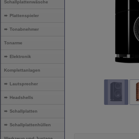
Schallplattenwäsche
➨
Plattenspieler
➨
Tonabnehmer
Tonarme
➨
Elektronik
Komplettanlagen
➨
Lautsprecher
➨
Headshells
➨
Schallplatten
➨
Schallplattenhüllen
Werkzeug und Justage