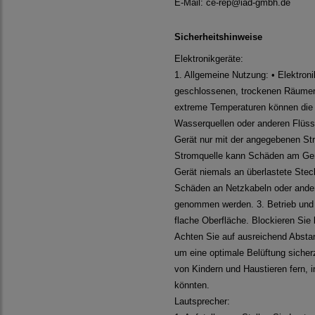
E-Mail:
ce-rep@iad-gmbh.de
Sicherheitshinweise
Elektronikgeräte:
1. Allgemeine Nutzung: • Elektroni
geschlossenen, trockenen Räumen 
extreme Temperaturen können die 
Wasserquellen oder anderen Flüssi
Gerät nur mit der angegebenen St
Stromquelle kann Schäden am Gerä
Gerät niemals an überlastete Stec
Schäden an Netzkabeln oder ander
genommen werden. 3. Betrieb und B
flache Oberfläche. Blockieren Sie
Achten Sie auf ausreichend Abst
um eine optimale Belüftung sicherz
von Kindern und Haustieren fern, 
könnten.
Lautsprecher: