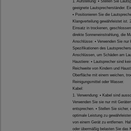
1. Aufstellung: • Stellen Sie Laut
geeignete Lautsprecherständer. E
• Positionieren Sie die Lautsprech
Klangverteilung gewährleistet ist
Einsatz in trockenen, geschlosse
direkte Sonneneinstrahlung, die Ma
Anschlüsse: • Verwenden Sie nur k
Spezifikationen des Lautsprechers
Anschlüssen, um Schäden am Lauts
Haustiere: • Lautsprecher sind kei
Reichweite von Kindern und Haustie
Oberfläche mit einem weichen, t
Reinigungsmittel oder Wasser.
Kabel:
1. Verwendung: • Kabel sind auss
Verwenden Sie sie nur mit Geräten
entsprechen. • Stellen Sie sicher,
optimale Leistung zu gewährleist
von einem Gerät zu entfernen. Hal
oder übermäßig belasten Sie das K