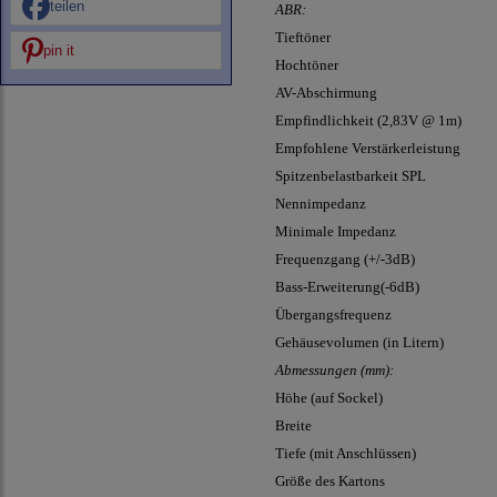
teilen
ABR:
Tieftöner
pin it
Hochtöner
AV-Abschirmung
Empfindlichkeit (2,83V @ 1m)
Empfohlene Verstärkerleistung
Spitzenbelastbarkeit SPL
Nennimpedanz
Minimale Impedanz
Frequenzgang (+/-3dB)
Bass-Erweiterung(-6dB)
Übergangsfrequenz
Gehäusevolumen (in Litern)
Abmessungen (mm):
Höhe (auf Sockel)
Breite
Tiefe (mit Anschlüssen)
Größe des Kartons