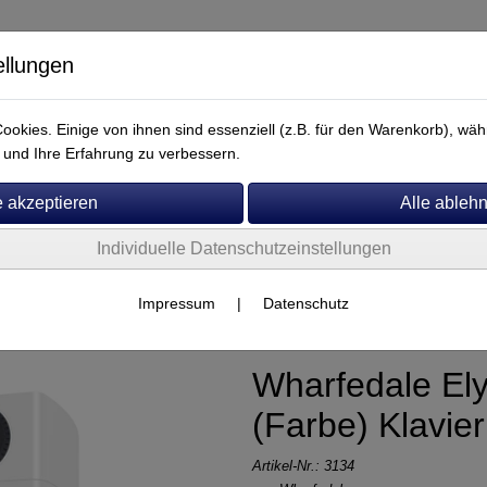
ellungen
okies. Einige von ihnen sind essenziell (z.B. für den Warenkorb), w
und Ihre Erfahrung zu verbessern.
Individuelle Datenschutzeinstellungen
Service
her
Impressum
|
Datenschutz
Wharfedale Ely
(Farbe) Klavie
Artikel-Nr.:
3134