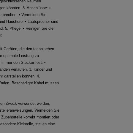
n, geschlossenen Räumen
gen könnten. 3. Anschlüsse: •
tsprechen. • Vermeiden Sie
nd Haustiere: • Lautsprecher sind
d. 5. Pflege: • Reinigen Sie die
r.
it Geräten, die den technischen
ne optimale Leistung zu
 immer den Stecker fest. •
änden verlaufen. 3. Kinder und
hr darstellen können. 4.
e Enden. Beschädigte Kabel müssen
henen Zweck verwendet werden.
stelleranweisungen. Vermeiden Sie
 Zubehörteile korrekt montiert oder
sondere Kleinteile, stellen eine