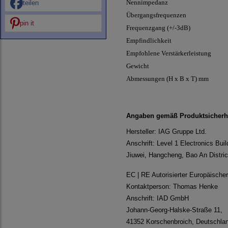
Nennimpedanz
teilen
Übergangsfrequenzen
pin it
Frequenzgang (+/-3dB)
Empfindlichkeit
Empfohlene Verstärkerleistung
Gewicht
Abmessungen (H x B x T) mm
Angaben gemäß Produktsicherh
Hersteller: IAG Gruppe Ltd.
Anschrift: Level 1 Electronics Buil
Jiuwei, Hangcheng, Bao An Distri
EC | RE Autorisierter Europäische
Kontaktperson: Thomas Henke
Anschrift: IAD GmbH
Johann-Georg-Halske-Straße 11,
41352 Korschenbroich, Deutschla