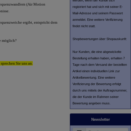
werden, wenn der Kunde sich
requenzwandlern (Air Motion
registriert hat und sich mit seiner E-
nisse.
Mail-Adresse und seinem Passwort
anmeldet. Eine weitere Verifizierung
requenzweiche ergibt, entspricht dem
findet nicht statt.
Shopbewertungen über Shopauskunft:
se möglich?
Nur Kunden, die eine abgewickelte
Bestellung erhalten haben, erhalten 7
 sprechen Sie uns an.
Tage nach dem Versand der bestellten
Artikel einen individuellen Link zur
Artikelbewertung. Eine weitere
Verifizierung der Bewertung erfolgt
durch uns mittels der Auftragsnummer,
die der Kunde im Rahmen seiner
Bewertung angeben muss.
Newsletter