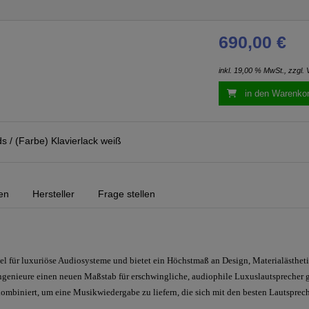
690,00 €
inkl. 19,00 % MwSt., zzgl.
in den Warenko
s / (Farbe) Klavierlack weiß
en
Hersteller
Frage stellen
el für luxuriöse Audiosysteme und bietet ein Höchstmaß an Design, Materialästhet
genieure einen neuen Maßstab für erschwingliche, audiophile Luxuslautsprecher 
mbiniert, um eine Musikwiedergabe zu liefern, die sich mit den besten Lautsprec