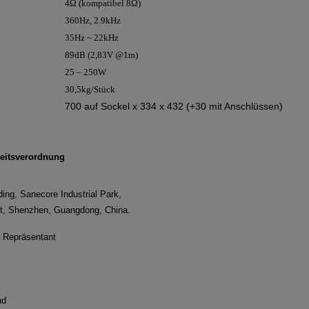
4Ω (kompatibel 8Ω)
360Hz, 2.9kHz
35Hz ~ 22kHz
89dB (2,83V @1m)
25 – 250W
30,5kg/Stück
700 auf Sockel x 334 x 432 (+30 mit Anschlüssen)
eitsverordnung
ding, Sanecore Industrial Park,
ct, Shenzhen, Guangdong, China.
r Repräsentant
nd