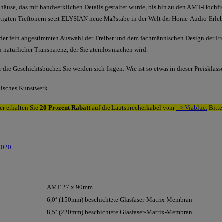
äuse, das mit handwerklichen Details gestaltet wurde, bis hin zu den AMT-Hochf
rtigten Tieftönern setzt ELYSIAN neue Maßstäbe in der Welt der Home-Audio-Erleb
us der fein abgestimmten Auswahl der Treiber und dem fachmännischen Design der F
 natürlicher Transparenz, der Sie atemlos machen wird.
die Geschichtsbücher. Sie werden sich fragen: Wie ist so etwas in dieser Preisklas
nisches Kunstwerk.
er erhalten Sie
20 Prozent
Rabatt
auf die Lautsprecherkabel vom
--> Viablue.
Bitte
-2020
AMT 27 x 90mm
6,0″ (150mm) beschichtete Glasfaser-Matrix-Membran
8,5″ (220mm) beschichtete Glasfaser-Matrix-Membran