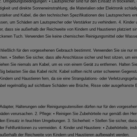
. 2. Umgebungsbedingungen: • Lautsprecher sind für den Einsatz in trockene
gkeit und direkte Sonneneinstrahlung, die Materialien oder Elektronik schädi
tärker und Kabel, die den technischen Spezifikationen des Lautsprechers en
sen, um Schäden am Lautsprecher oder Verstärker zu verhindern. 4. Kinder u
er, dass sie außerhalb der Reichweite von Kindern und Haustieren platziert sin
ockenen Tuch. Verwenden Sie keine chemischen Reinigungsmittel oder Wasse
hließlich für den vorgesehenen Gebrauch bestimmt. Verwenden Sie sie nur m
hen. • Stellen Sie sicher, dass alle Anschlüsse sicher und fest sitzen, um ei
iehen Sie niemals am Kabel, um es von einem Gerät zu entfernen. Halten Sie
g belasten Sie das Kabel nicht. Kabel sollten nicht unter schweren Gegenst
Kindern und Haustieren fern, da sie eine Strangulations- oder Verletzungsgefa
 Kabel regelmäßig auf sichtbare Schäden wie Brüche, Risse oder ausgefranst
 Adapter, Halterungen oder Reinigungsutensilien dürfen nur für den vorgese
en verursachen. 2. Pflege: • Reinigen Sie Zubehörteile nur gemäß den Her
en Einsatz in feuchten Umgebungen. 3. Sicherheit: • Stellen Sie sicher, dass
r Fehlfunktionen zu vermeiden. 4. Kinder und Haustiere: • Zubehörteile, insbe
 außerhalb der Reichweite von Kindern und Haustieren aufbewahrt werden.