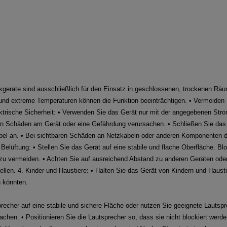
ikgeräte sind ausschließlich für den Einsatz in geschlossenen, trockenen Räu
 und extreme Temperaturen können die Funktion beeinträchtigen. • Vermeiden
ektrische Sicherheit: • Verwenden Sie das Gerät nur mit der angegebenen Str
nn Schäden am Gerät oder eine Gefährdung verursachen. • Schließen Sie das 
el an. • Bei sichtbaren Schäden an Netzkabeln oder anderen Komponenten dar
elüftung: • Stellen Sie das Gerät auf eine stabile und flache Oberfläche. Blo
 zu vermeiden. • Achten Sie auf ausreichend Abstand zu anderen Geräten o
ellen. 4. Kinder und Haustiere: • Halten Sie das Gerät von Kindern und Haust
n könnten.
sprecher auf eine stabile und sichere Fläche oder nutzen Sie geeignete Lauts
chen. • Positionieren Sie die Lautsprecher so, dass sie nicht blockiert werd