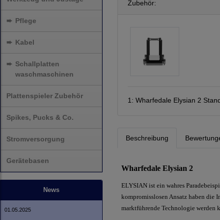
Zubehör:
➨
Pflege
➨
Kabel
➨
Schallplatten
waschmaschinen
Plattenspieler Zubehör
1:
Wharfedale Elysian 2 Stand
Spikes, Pucks & Co.
Beschreibung
Bewertung
Stromversorgung
Gerätebasen
Wharfedale Elysian 2
ELYSIAN ist ein wahres Paradebeispi
News
kompromisslosen Ansatz haben die In
marktführende Technologie werden ko
01.05.2025