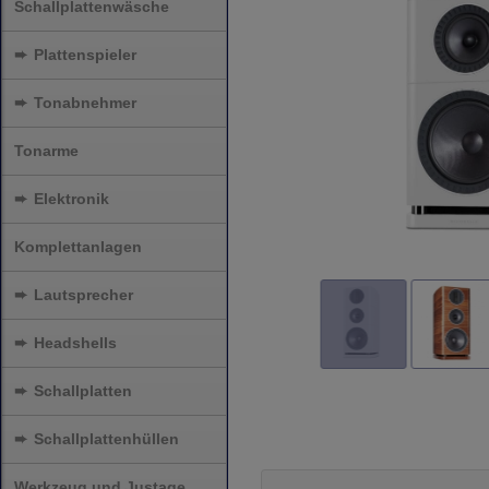
Schallplattenwäsche
➨
Plattenspieler
➨
Tonabnehmer
Tonarme
➨
Elektronik
Komplettanlagen
➨
Lautsprecher
➨
Headshells
➨
Schallplatten
➨
Schallplattenhüllen
Werkzeug und Justage