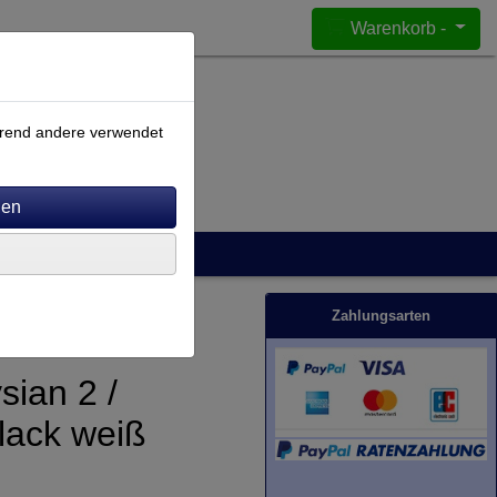
Warenkorb -
ährend andere verwendet
Zahlungsarten
sian 2 /
rlack weiß