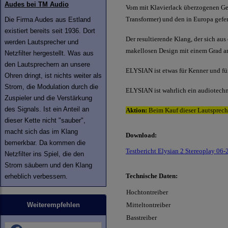
Audes bei TM Audio
Vom mit Klavierlack überzogenen Geh
Transformer) und den in Europa gefe
Die Firma Audes aus Estland
existiert bereits seit 1936. Dort
Der resultierende Klang, der sich a
werden Lautsprecher und
makellosen Design mit einem Grad an
Netzfilter hergestellt. Was aus
den Lautsprechern an unsere
ELYSIAN ist etwas für Kenner und für 
Ohren dringt, ist nichts weiter als
Strom, die Modulation durch die
ELYSIAN ist wahrlich ein audiotech
Zuspieler und die Verstärkung
des Signals. Ist ein Anteil an
Aktion:
Beim Kauf dieser Lautsprech
dieser Kette nicht "sauber",
macht sich das im Klang
Download:
bemerkbar. Da kommen die
Testbericht Elysian 2 Stereoplay 06
Netzfilter ins Spiel, die den
Strom säubern und den Klang
Technische Daten:
erheblich verbessern.
Hochtontreiber
Weiterempfehlen
Mitteltontreiber
Basstreiber