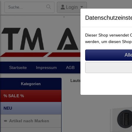
Login
Datenschutzeinst
Dieser Shop verwendet Co
werden, um diesen Shop 
Startseite
Impressum
AGB
Artikel
Kontakt
Lautsprecher
Regallautsprec
Kategorien
% SALE %
NEU
➨
Artikel nach Marken