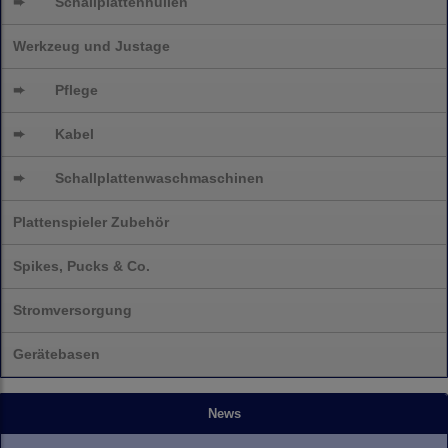
➨
Schallplattenhüllen
Werkzeug und Justage
➨
Pflege
➨
Kabel
➨
Schallplatten
waschmaschinen
Plattenspieler Zubehör
Spikes, Pucks & Co.
Stromversorgung
Gerätebasen
News