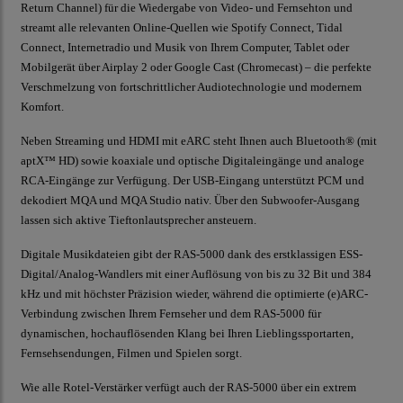
Return Channel) für die Wiedergabe von Video- und Fernsehton und
streamt alle relevanten Online-Quellen wie Spotify Connect, Tidal
Connect, Internetradio und Musik von Ihrem Computer, Tablet oder
Mobilgerät über Airplay 2 oder Google Cast (Chromecast) – die perfekte
Verschmelzung von fortschrittlicher Audiotechnologie und modernem
Komfort.
Neben Streaming und HDMI mit eARC steht Ihnen auch Bluetooth® (mit
aptX™ HD) sowie koaxiale und optische Digitaleingänge und analoge
RCA-Eingänge zur Verfügung. Der USB-Eingang unterstützt PCM und
dekodiert MQA und MQA Studio nativ. Über den Subwoofer-Ausgang
lassen sich aktive Tieftonlautsprecher ansteuern.
Digitale Musikdateien gibt der RAS-5000 dank des erstklassigen ESS-
Digital/Analog-Wandlers mit einer Auflösung von bis zu 32 Bit und 384
kHz und mit höchster Präzision wieder, während die optimierte (e)ARC-
Verbindung zwischen Ihrem Fernseher und dem RAS-5000 für
dynamischen, hochauflösenden Klang bei Ihren Lieblingssportarten,
Fernsehsendungen, Filmen und Spielen sorgt.
Wie alle Rotel-Verstärker verfügt auch der RAS-5000 über ein extrem