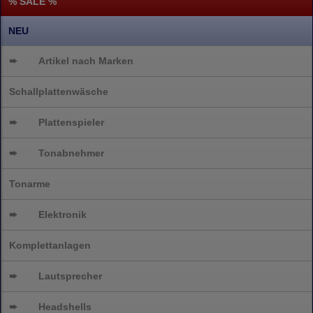
% SALE %
NEU
➨
Artikel nach Marken
Schallplattenwäsche
➨
Plattenspieler
➨
Tonabnehmer
Tonarme
➨
Elektronik
Komplettanlagen
➨
Lautsprecher
➨
Headshells