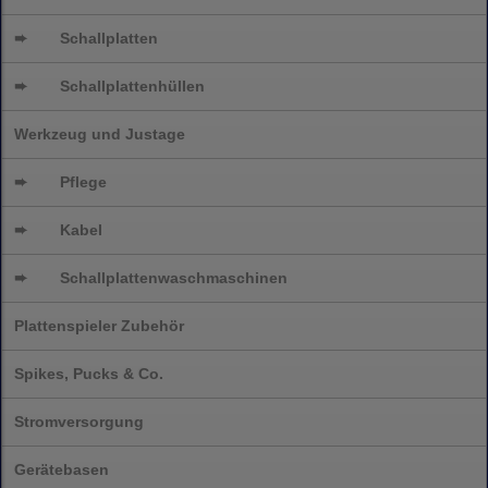
➨
Schallplatten
➨
Schallplattenhüllen
Werkzeug und Justage
➨
Pflege
➨
Kabel
➨
Schallplatten
waschmaschinen
Plattenspieler Zubehör
Spikes, Pucks & Co.
Stromversorgung
Gerätebasen