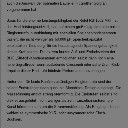
auch die Auswahl der optimalen Bauteile mit größter Sorgfalt
vorgenommen hat.
Basis für die enorme Leistungsfähigkeit der Rotel RB-1582 MKII ist
das Hochleistungsnetzteil, das auf einem großzügig dimensionierten
Ringkerntrafo in Verbindung mit speziellen Speicherkondensatoren
basiert, die nicht weniger als 60.000 μF Speicherkapazität
bereitstellen. Dies sorgt für die herausragende Spannungsfestigkeit
dieses Kraftpakets. Die extrem kurzen Auf- und Entladezeiten der
BHC „Slit-foil“-Kondensatoren ermöglichen selbst dann noch eine
hohe Signaltreue, wenn ausladende Crescendi oder satte Drum-Kick-
Impulse dieser Endstufe höchste Performance abverlangen.
Hinter dem für beide Kanäle zuständigen Ringkerntrafo sind die
beiden Endstufengruppen quasi als Monoblock-Design ausgelegt. Die
Masseführung erfolgt streng sternförmig. Die Endstufen selbst sind
diskret ausgeführt; nicht weniger als zehn Einzeltransistoren pro
Kanal kümmern sich um die Stromverstärkung. Als Eingänge dienen
wahlweise symmetrische XLR- oder unsymmetrische Cinch-
Buchsen.