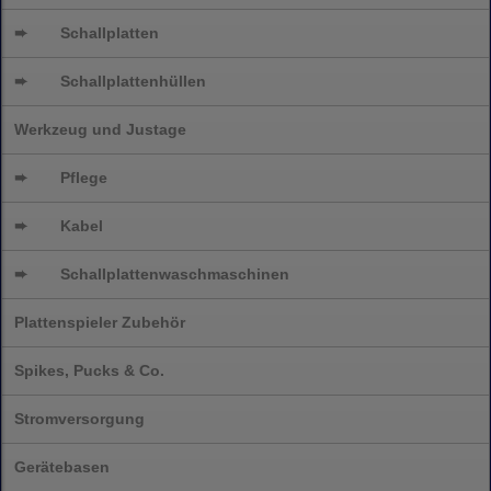
➨
Schallplatten
➨
Schallplattenhüllen
Werkzeug und Justage
➨
Pflege
➨
Kabel
➨
Schallplatten
waschmaschinen
Plattenspieler Zubehör
Spikes, Pucks & Co.
Stromversorgung
Gerätebasen