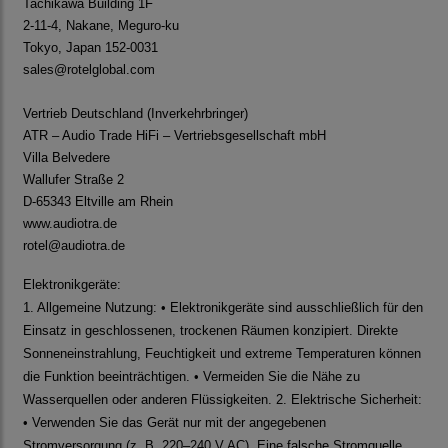
Tachikawa Building 1F
2-11-4, Nakane, Meguro-ku
Tokyo, Japan 152-0031
sales@rotelglobal.com
Vertrieb Deutschland (Inverkehrbringer)
ATR – Audio Trade HiFi – Vertriebsgesellschaft mbH
Villa Belvedere
Wallufer Straße 2
D-65343 Eltville am Rhein
www.audiotra.de
rotel@audiotra.de
Elektronikgeräte:
1. Allgemeine Nutzung: • Elektronikgeräte sind ausschließlich für den
Einsatz in geschlossenen, trockenen Räumen konzipiert. Direkte
Sonneneinstrahlung, Feuchtigkeit und extreme Temperaturen können
die Funktion beeinträchtigen. • Vermeiden Sie die Nähe zu
Wasserquellen oder anderen Flüssigkeiten. 2. Elektrische Sicherheit:
• Verwenden Sie das Gerät nur mit der angegebenen
Stromversorgung (z. B. 220–240 V AC). Eine falsche Stromquelle