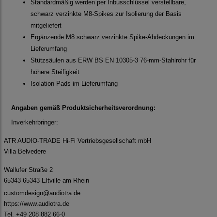
Standardmäßig werden per Inbusschlüssel verstellbare,
schwarz verzinkte M8-Spikes zur Isolierung der Basis
mitgeliefert
Ergänzende M8 schwarz verzinkte Spike-Abdeckungen im
Lieferumfang
Stützsäulen aus ERW BS EN 10305-3 76-mm-Stahlrohr für
höhere Steifigkeit
Isolation Pads im Lieferumfang
Angaben gemäß Produktsicherheitsverordnung:
Inverkehrbringer:
ATR AUDIO-TRADE Hi-Fi Vertriebsgesellschaft mbH
Villa Belvedere
Wallufer Straße 2
65343 65343 Eltville am Rhein
customdesign@audiotra.de
https://www.audiotra.de
Tel. +49 208 882 66-0