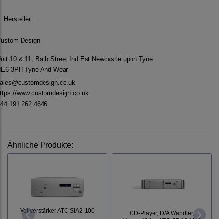
Hersteller:
ustom Design
nit 10 & 11, Bath Street Ind Est Newcastle upon Tyne
E6 3PH Tyne And Wear
ales@customdesign.co.uk
ttps://www.customdesign.co.uk
44 191 262 4646
Ähnliche Produkte:
Vollverstärker ATC SIA2-100
CD-Player, D/A Wandler,