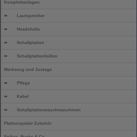
Komplettanlagen
➨
Lautsprecher
➨
Headshells
➨
Schallplatten
➨
Schallplattenhüllen
Werkzeug und Justage
➨
Pflege
➨
Kabel
➨
Schallplatten
waschmaschinen
Plattenspieler Zubehör
Spikes, Pucks & Co.