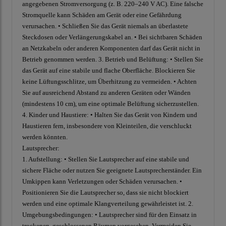
angegebenen Stromversorgung (z. B. 220–240 V AC). Eine falsche
Stromquelle kann Schäden am Gerät oder eine Gefährdung
verursachen. • Schließen Sie das Gerät niemals an überlastete
Steckdosen oder Verlängerungskabel an. • Bei sichtbaren Schäden
an Netzkabeln oder anderen Komponenten darf das Gerät nicht in
Betrieb genommen werden. 3. Betrieb und Belüftung: • Stellen Sie
das Gerät auf eine stabile und flache Oberfläche. Blockieren Sie
keine Lüftungsschlitze, um Überhitzung zu vermeiden. • Achten
Sie auf ausreichend Abstand zu anderen Geräten oder Wänden
(mindestens 10 cm), um eine optimale Belüftung sicherzustellen.
4. Kinder und Haustiere: • Halten Sie das Gerät von Kindern und
Haustieren fern, insbesondere von Kleinteilen, die verschluckt
werden könnten.
Lautsprecher:
1. Aufstellung: • Stellen Sie Lautsprecher auf eine stabile und
sichere Fläche oder nutzen Sie geeignete Lautsprecherständer. Ein
Umkippen kann Verletzungen oder Schäden verursachen. •
Positionieren Sie die Lautsprecher so, dass sie nicht blockiert
werden und eine optimale Klangverteilung gewährleistet ist. 2.
Umgebungsbedingungen: • Lautsprecher sind für den Einsatz in
trockenen, geschlossenen Räumen vorgesehen. Vermeiden Sie