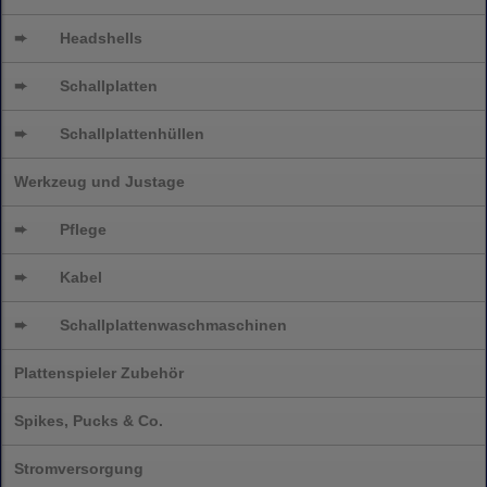
➨
Headshells
➨
Schallplatten
➨
Schallplattenhüllen
Werkzeug und Justage
➨
Pflege
➨
Kabel
➨
Schallplatten
waschmaschinen
Plattenspieler Zubehör
Spikes, Pucks & Co.
Stromversorgung