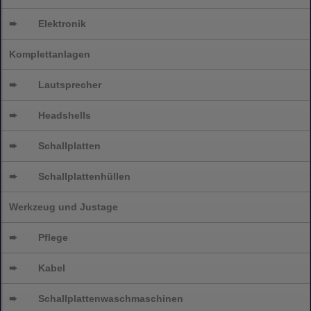
➨
Elektronik
Komplettanlagen
➨
Lautsprecher
➨
Headshells
➨
Schallplatten
➨
Schallplattenhüllen
Werkzeug und Justage
➨
Pflege
➨
Kabel
➨
Schallplatten
waschmaschinen