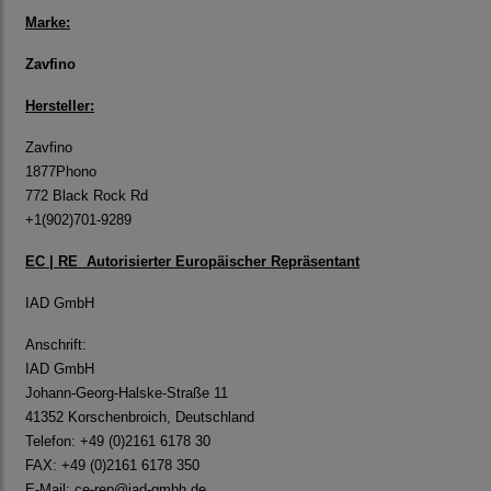
Marke:
Zavfino
Hersteller:
Zavfino
1877Phono
772 Black Rock Rd
+1(902)701-9289
EC | RE Autorisierter Europäischer Repräsentant
IAD GmbH
Anschrift:
IAD GmbH
Johann-Georg-Halske-Straße 11
41352 Korschenbroich, Deutschland
Telefon: +49 (0)2161 6178 30
FAX: +49 (0)2161 6178 350
E-Mail:
ce-rep@iad-gmbh.de