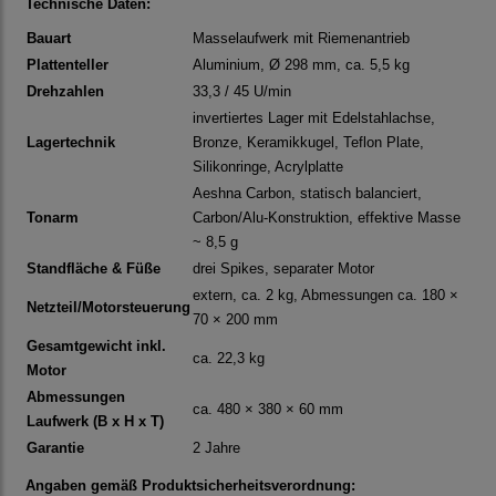
Technische Daten:
Bauart
Masselaufwerk mit Riemenantrieb
Plattenteller
Aluminium, Ø 298 mm, ca. 5,5 kg
Drehzahlen
33,3 / 45 U/min
invertiertes Lager mit Edelstahlachse,
Lagertechnik
Bronze, Keramikkugel, Teflon Plate,
Silikonringe, Acrylplatte
Aeshna Carbon, statisch balanciert,
Tonarm
Carbon/Alu-Konstruktion, effektive Masse
~ 8,5 g
Standfläche & Füße
drei Spikes, separater Motor
extern, ca. 2 kg, Abmessungen ca. 180 ×
Netzteil/Motorsteuerung
70 × 200 mm
Gesamtgewicht inkl.
ca. 22,3 kg
Motor
Abmessungen
ca. 480 × 380 × 60 mm
Laufwerk (B x H x T)
Garantie
2 Jahre
Angaben gemäß Produktsicherheitsverordnung: