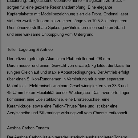
Eloxierung. Eingelassene Kupferelemente – insgesamt 28 Stück –
sorgen für eine gezielte Resonanzdämpfung. Eine elegante
Kupferplakette mit Modellbezeichnung ziert die Front. Optional lässt
sich ein zweiter Tonarm bis zu einer Länge von 10,5 Zoll integrieren.
Drei höhenverstellbare Spikes gewährleisten einen sicheren Stand
und eine wirksame Entkopplung vom Untergrund.
Teller, Lagerung & Antrieb
Der präzise gefertigte Aluminium-Plattenteller mit 298 mm
Durchmesser und einem Gewicht von etwa 5,5 kg bildet die Basis für
ruhigen Gleichlauf und stabile Abtastbedingungen. Der Antrieb erfolgt
über einen Silikon-Rundriemen in Verbindung mit einem separaten
Motorblock. Elektronisch wählbare Geschwindigkeiten von 33,3 und
45 U/min bieten Flexibilität bei der Wiedergabe. Das invertierte Lager
kombiniert eine Edelstahlachse, eine Bronzebuchse, eine
Keramikkugel sowie eine Teflon-Thrust-Plate und ist über eine
Acrylscheibe und Silikonringe wirkungsvoll vom Chassis entkoppelt.
Aeshna Carbon Tonarm
Der Aeshna Carbon ist ein gerader, statisch ausbalancierter Tonarm