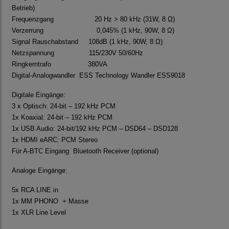
Betrieb)
Frequenzgang 20 Hz > 80 kHz (31W, 8 Ω)
Verzerrung 0,045% (1 kHz, 90W, 8 Ω)
Signal Rauschabstand 108dB (1 kHz, 90W, 8 Ω)
Netzspannung 115/230V 50/60Hz
Ringkerntrafo 380VA
Digital-Analogwandler ESS Technology Wandler ESS9018
Digitale Eingänge:
3 x Optisch: 24-bit – 192 kHz PCM
1x Koaxial: 24-bit – 192 kHz PCM
1x USB Audio: 24-bit/192 kHz PCM – DSD64 – DSD128
1x HDMI eARC: PCM Stereo
Für A-BTC Eingang Bluetooth Receiver (optional)
Analoge Eingänge:
5x RCA LINE in
1x MM PHONO + Masse
1x XLR Line Level