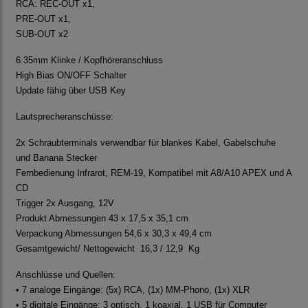
RCA: REC-OUT x1,
PRE-OUT x1,
SUB-OUT x2
6.35mm Klinke / Kopfhöreranschluss
High Bias ON/OFF Schalter
Update fähig über USB Key
Lautsprecheranschüsse:
2x Schraubterminals verwendbar für blankes Kabel, Gabelschuhe
und Banana Stecker
Fernbedienung Infrarot, REM-19, Kompatibel mit A8/A10 APEX und A
CD
Trigger 2x Ausgang, 12V
Produkt Abmessungen 43 x 17,5 x 35,1 cm
Verpackung Abmessungen 54,6 x 30,3 x 49,4 cm
Gesamtgewicht/ Nettogewicht 16,3 / 12,9 Kg
Anschlüsse und Quellen:
• 7 analoge Eingänge: (5x) RCA, (1x) MM-Phono, (1x) XLR
• 5 digitale Eingänge: 3 optisch, 1 koaxial, 1 USB für Computer