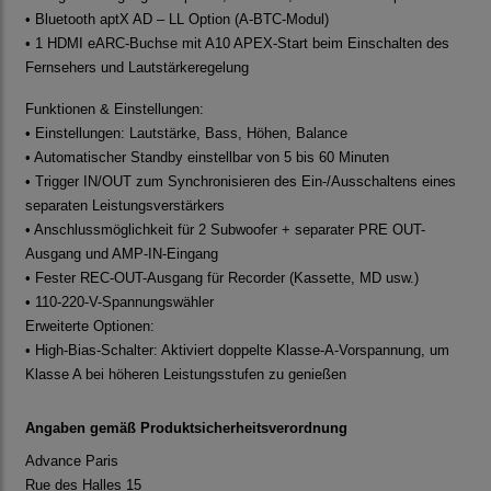
• Bluetooth aptX AD – LL Option (A-BTC-Modul)
• 1 HDMI eARC-Buchse mit A10 APEX-Start beim Einschalten des
Fernsehers und Lautstärkeregelung
Funktionen & Einstellungen:
• Einstellungen: Lautstärke, Bass, Höhen, Balance
• Automatischer Standby einstellbar von 5 bis 60 Minuten
• Trigger IN/OUT zum Synchronisieren des Ein-/Ausschaltens eines
separaten Leistungsverstärkers
• Anschlussmöglichkeit für 2 Subwoofer + separater PRE OUT-
Ausgang und AMP-IN-Eingang
• Fester REC-OUT-Ausgang für Recorder (Kassette, MD usw.)
• 110-220-V-Spannungswähler
Erweiterte Optionen:
• High-Bias-Schalter: Aktiviert doppelte Klasse-A-Vorspannung, um
Klasse A bei höheren Leistungsstufen zu genießen
Angaben gemäß Produktsicherheitsverordnung
Advance Paris
Rue des Halles 15