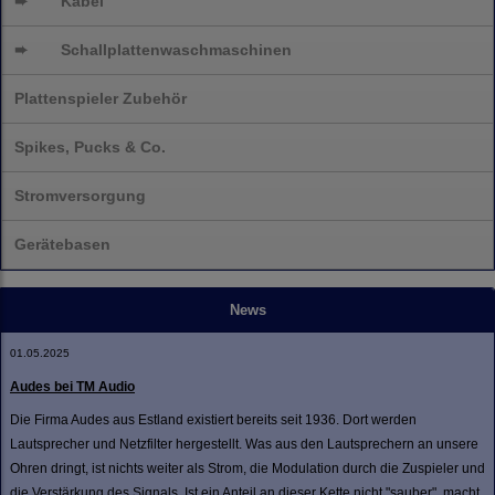
➨
Kabel
➨
Schallplatten
waschmaschinen
Plattenspieler Zubehör
Spikes, Pucks & Co.
Stromversorgung
Gerätebasen
News
01.05.2025
Audes bei TM Audio
Die Firma Audes aus Estland existiert bereits seit 1936. Dort werden
Lautsprecher und Netzfilter hergestellt. Was aus den Lautsprechern an unsere
Ohren dringt, ist nichts weiter als Strom, die Modulation durch die Zuspieler und
die Verstärkung des Signals. Ist ein Anteil an dieser Kette nicht "sauber", macht