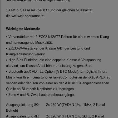
Vollverstärker mit hoher Ausgangsleistung
130W in Klasse A/B bei 8 Ω und der gleichen Musikalität,
die
weltweit anerkannt ist.
Wichtigste Merkmale
• Vorverstärker mit 2 ECC81/12AT7-Röhren für einen warmen Klang
und hervorragende Musikalität.
• 2x130-W-Verstärker der Klasse A/B, der Leistung und
Klangverfeinerung vereint.
• High-Bias-Funktion, die eine doppelte Klasse-A-Vorspannung
aktiviert, um Klasse A bei höherer Leistung zu genießen.
• Bluetooth aptX AD - LL-Option (A-BTC-Modul): Ermöglicht
Ihnen,
Musik von Ihrem Smartphone/Tablet/Computer an den A10 APEX zu
senden oder den Ton von einer an den A10 APEX
angeschlossenen
Quelle an Bluetooth-Kopfhörer zu übertragen.
• Zone A und B: Zwei Lautsprecherausgänge.
Ausgangsleistung 8Ω 2x 130 W (THD+N 1%, 1kHz, 2 Kanal
Betrieb)
Ausgangsleistung 4Ω 2x 198 W (THD+N 1%, 1kHz, 2 Kanal