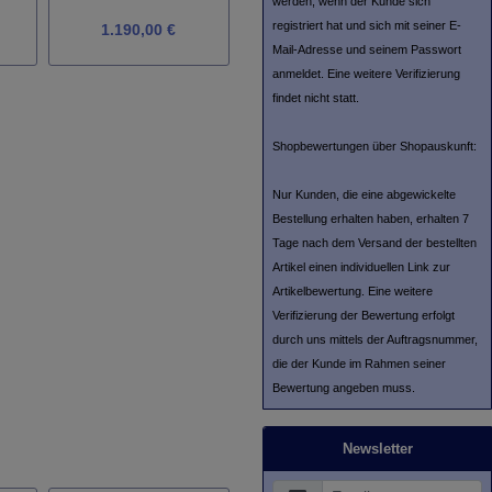
werden, wenn der Kunde sich
registriert hat und sich mit seiner E-
1.190,00 €
ab
4.990,00 €
Mail-Adresse und seinem Passwort
anmeldet. Eine weitere Verifizierung
findet nicht statt.
Shopbewertungen über Shopauskunft:
Nur Kunden, die eine abgewickelte
Bestellung erhalten haben, erhalten 7
Tage nach dem Versand der bestellten
Artikel einen individuellen Link zur
Artikelbewertung. Eine weitere
Verifizierung der Bewertung erfolgt
durch uns mittels der Auftragsnummer,
die der Kunde im Rahmen seiner
Bewertung angeben muss.
Newsletter