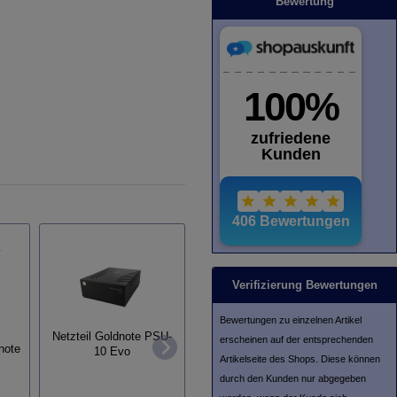
Bewertung
Verifizierung Bewertungen
Bewertungen zu einzelnen Artikel
Netzteil Goldnote PSU-
Röhre
erscheinen auf der entsprechenden
note
10 Evo
Gold
Plattenspieler Goldnote
Artikelseite des Shops. Diese können
Giglio
durch den Kunden nur abgegeben