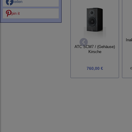
teilen
pin it
Ina
ATC SCM7 / (Gehäuse)
Kirsche
760,00 €
G