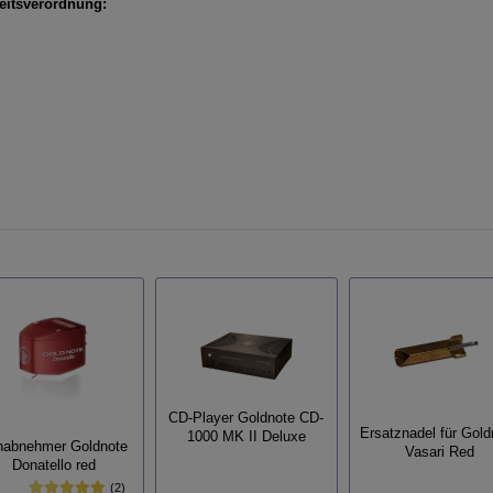
itsverordnung:
CD-Player Goldnote CD-
Ersatznadel für Gold
1000 MK II Deluxe
nabnehmer Goldnote
Vasari Red
Donatello red
(2)