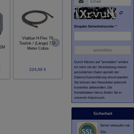
Eingabe Sicherheitscode: *
Viablue H-Flex T8
Plattenspieler Goldnote
Toslink / (Länge) 7,50
Fyne 
Mediterraneo
 2M
Meter Cobra
anmelden
(G
Durch Klicken auf "anmelden" erkläre
ich mich mit der Verarbeitung meiner
€
224,00 €
ab
8.290,00 €
persönlichen Daten gemäß der
Datenschutzerklärung
einverstanden.
Sie können den Newsletter jederzeit
kostenlos abbestellen. Die
Kontaktdaten hierzu finden Sie in
unserem Impressum.
Sicherheit
Sicher einkaufen mit
SSL-