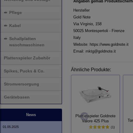
Angaben gemäß Produktsicherhe
Hersteller
➨
Pflege
Gold Note
Via Virginio, 158
➨
Kabel
50025 Montespertoli - Firenze
Italy
➨
Schallplatten
Website:
https://www.goldnote.it
waschmaschinen
Email: mktg@goldnote.it
Plattenspieler Zubehör
Ähnliche Produkte:
Spikes, Pucks & Co.
Stromversorgung
Gerätebasen
News
Plattenspieler Goldnote
To
Valore 425 Plus
01.05.2025
(1)