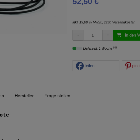
52,50 €
inkl. 19,00 % MwSt., zzgl.
Versandkosten
in den 
[*2]
Lieferzeit: 1 Woche
teilen
pin i
en
Hersteller
Frage stellen
ote