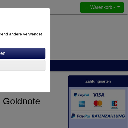
Warenkorb -
ährend andere verwendet
Zahlungsarten
n Goldnote