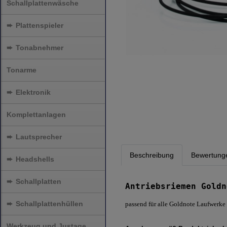
Schallplattenwäsche
➨
Plattenspieler
➨
Tonabnehmer
Tonarme
➨
Elektronik
Komplettanlagen
➨
Lautsprecher
Beschreibung
Bewertung
➨
Headshells
➨
Schallplatten
Antriebsriemen Goldn
➨
Schallplattenhüllen
passend für alle Goldnote Laufwerke
Werkzeug und Justage