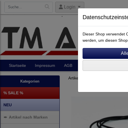
Login
Datenschutzeinst
Dieser Shop verwendet Co
werden, um diesen Shop 
Startseite
Impressum
AGB
Artikel
Kontakt
Artikel nach Marken
F - O
Kategorien
% SALE %
NEU
➨
Artikel nach Marken