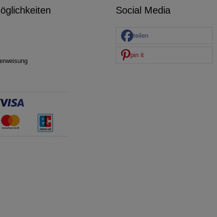
glichkeiten
Social Media
teilen
pin it
erweisung