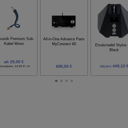
kustik Premium Sub-
All-in-One Advance Paris
Kabel Mono
MyConnect 60
Ersatznadel Stylus
Black
ab
29,00 €
449,10 
690,00 €
rundpreis:
14,50 € / m
499,00 €