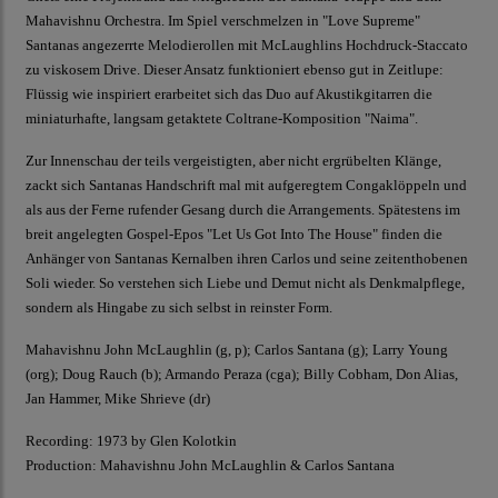
Mahavishnu Orchestra. Im Spiel verschmelzen in "Love Supreme"
Santanas angezerrte Melodierollen mit McLaughlins Hochdruck-Staccato
zu viskosem Drive. Dieser Ansatz funktioniert ebenso gut in Zeitlupe:
Flüssig wie inspiriert erarbeitet sich das Duo auf Akustikgitarren die
miniaturhafte, langsam getaktete Coltrane-Komposition "Naima".
Zur Innenschau der teils vergeistigten, aber nicht ergrübelten Klänge,
zackt sich Santanas Handschrift mal mit aufgeregtem Congaklöppeln und
als aus der Ferne rufender Gesang durch die Arrangements. Spätestens im
breit angelegten Gospel-Epos "Let Us Got Into The House" finden die
Anhänger von Santanas Kernalben ihren Carlos und seine zeitenthobenen
Soli wieder. So verstehen sich Liebe und Demut nicht als Denkmalpflege,
sondern als Hingabe zu sich selbst in reinster Form.
Mahavishnu John McLaughlin (g, p); Carlos Santana (g); Larry Young
(org); Doug Rauch (b); Armando Peraza (cga); Billy Cobham, Don Alias,
Jan Hammer, Mike Shrieve (dr)
Recording: 1973 by Glen Kolotkin
Production: Mahavishnu John McLaughlin & Carlos Santana