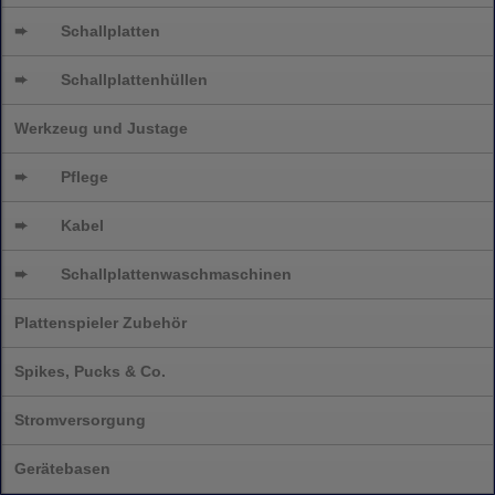
➨
Schallplatten
➨
Schallplattenhüllen
Werkzeug und Justage
➨
Pflege
➨
Kabel
➨
Schallplatten
waschmaschinen
Plattenspieler Zubehör
Spikes, Pucks & Co.
Stromversorgung
Gerätebasen