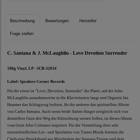
Beschreibung
Bewertungen
Hersteller
Frage stellen
C. Santana & J. McLaughlin - Love Devotion Surrender
180g Vinyl, LP - SCR-32034
Label: Speakers Corner Records
Für die einen ist "Love, Devotion, Surrender" die Platte, auf der John
McLaughlin ausnahmsweise in die Klaviertasten langt und Organist Jan
Hammer das Schlagzeug bedient, für die anderen das spirituellste Album
von Carlos Santana. Auch wenn beide Saiten-Jünger zeitgleich sich von
demselben Guru den Weg der Erleuchtung weisen ließen, ist dieses Album
vom Geist John Coltranes inspiriert. Für die Vermittlung ihrer sehr
unterschiedlichen Les– und Spielarten von Tranes Musik formten die
Chefs eine Projektband aus Mitgliedern der Santana-Truppe und dem