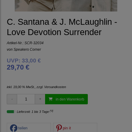
C. Santana & J. McLaughlin -
Love Devotion Surrender
Artikel-Nr.:
SCR-32034
von
Speakers Corner
UVP: 33,00 €
29,70 €
inkl. 19,00 % MwSt., zzgl.
Versandkosten
in den Warenkorb
[*2]
Lieferzeit: 1 bis 3 Tage
teilen
pin it