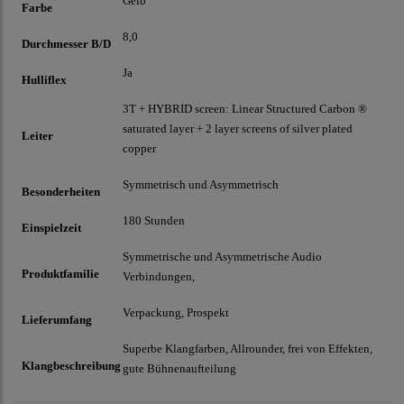
Gelb
Farbe
8,0
Durchmesser B/D
Ja
Hulliflex
3T + HYBRID screen: Linear Structured Carbon ®
saturated layer + 2 layer screens of silver plated
Leiter
copper
Symmetrisch und Asymmetrisch
Besonderheiten
180 Stunden
Einspielzeit
Symmetrische und Asymmetrische Audio
Produktfamilie
Verbindungen,
Verpackung, Prospekt
Lieferumfang
Superbe Klangfarben, Allrounder, frei von Effekten,
Klangbeschreibung
gute Bühnenaufteilung