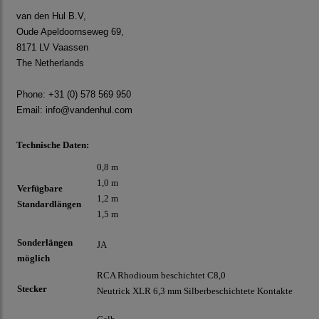
van den Hul B.V,
Oude Apeldoornseweg 69,
8171 LV Vaassen
The Netherlands
Phone: +31 (0) 578 569 950
Email:
info@vandenhul.com
Technische Daten:
0,8 m
1,0 m
Verfügbare
1,2 m
Standardlängen
1,5 m
Sonderlängen
JA
möglich
RCA Rhodioum beschichtet C8,0
Stecker
Neutrick XLR 6,3 mm Silberbeschichtete Kontakte