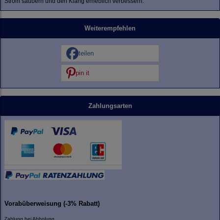
Strom säubern und den Klang erheblich verbessern.
Weiterempfehlen
teilen
pin it
Zahlungsarten
Vorabüberweisung (-3% Rabatt)
Zahlung bei Abholung