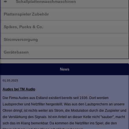
➨
Schallplatten
waschmaschinen
Plattenspieler Zubehör
Spikes, Pucks & Co.
Stromversorgung
Gerätebasen
News
01.05.2025
Audes bei TM Audio
Die Firma Audes aus Estland existiert bereits seit 1936. Dort werden
Lautsprecher und Netzfilter hergestellt. Was aus den Lautsprechern an unsere
Ohren dringt, ist nichts weiter als Strom, die Modulation durch die Zuspieler und
die Verstärkung des Signals. Ist ein Anteil an dieser Kette nicht "sauber", macht
sich das im Klang bemerkbar. Da kommen die Netzfilter ins Spiel, die den