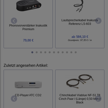
Lautsprecherkabel Inakustik
Referenz LS-603
Phonovorverstärker Inakustik
Premium
ab
584,10 €
79,00 €
Grundpreis:
97,35 € / m
Zuletzt angesehen Artikel:
CD-Player ATC CD2
Chinchkabel Viablue NF-S1 T8
Cinch Paar / (Länge) 0,50 Meter
Black