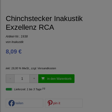
Chinchstecker Inakustik
Exzellenz RCA
Artikel-Nr.:
1938
von
Inakustik
8,09 €
inkl. 19,00 % MwSt., zzgl.
Versandkosten
in den Warenkorb
[*2]
Lieferzeit: 1 bis 3 Tage
teilen
pin it