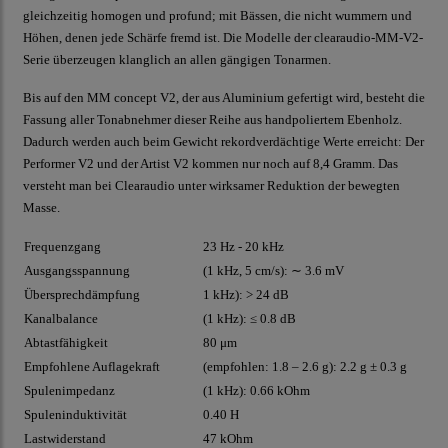
gleichzeitig homogen und profund; mit Bässen, die nicht wummern und
Höhen, denen jede Schärfe fremd ist. Die Modelle der clearaudio-MM-V2-
Serie überzeugen klanglich an allen gängigen Tonarmen.
Bis auf den MM concept V2, der aus Aluminium gefertigt wird, besteht die
Fassung aller Tonabnehmer dieser Reihe aus handpoliertem Ebenholz.
Dadurch werden auch beim Gewicht rekordverdächtige Werte erreicht: Der
Performer V2 und der Artist V2 kommen nur noch auf 8,4 Gramm. Das
versteht man bei Clearaudio unter wirksamer Reduktion der bewegten
Masse.
Frequenzgang
23 Hz - 20 kHz
Ausgangsspannung
(1 kHz, 5 cm/s): ∼ 3.6 mV
Übersprechdämpfung
1 kHz): > 24 dB
Kanalbalance
(1 kHz): ≤ 0.8 dB
Abtastfähigkeit
80 μm
Empfohlene Auflagekraft
(empfohlen: 1.8 – 2.6 g): 2.2 g ± 0.3 g
Spulenimpedanz
(1 kHz): 0.66 kOhm
Spuleninduktivität
0.40 H
Lastwiderstand
47 kOhm