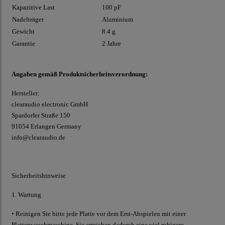
Kapazitive Last
100 pF
Nadelträger
Aluminium
Gewicht
8.4 g
Garantie
2 Jahre
Angaben gemäß Produktsicherheitsverordnung:
Hersteller:
clearaudio electronic GmbH
Spardorfer Straße 150
91054 Erlangen Germany
info@clearaudio.de
Sicherheitshinweise
1. Wartung
• Reinigen Sie bitte jede Platte vor dem Erst-Abspielen mit einer
Plattenwaschmaschine. Sie erreichen dadurch eine viel ruhigere