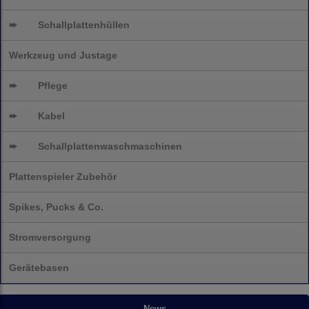
➨
Schallplattenhüllen
Werkzeug und Justage
➨
Pflege
➨
Kabel
➨
Schallplatten
waschmaschinen
Plattenspieler Zubehör
Spikes, Pucks & Co.
Stromversorgung
Gerätebasen
News