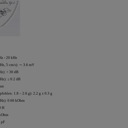
Hz - 20 kHz
kHz, 5 cm/s): ∼ 3.6 mV
Hz): > 30 dB
kHz): ≤ 0.2 dB
μm
fohlen: 1.8 – 2.6 g): 2.2 g ± 0.3 g
kHz): 0.66 kOhm
0 H
 kOhm
 pF