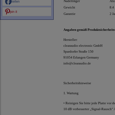
Nadelträger
Alu
teilen
Gewicht
8.4
pin it
Garantie
2 J
Angaben gemäß Produktsicherheit
Hersteller:
clearaudio electronic GmbH
Spardorfer Straße 150
91054 Erlangen Germany
info@clearaudio.de
Sicherheitshinweise
1. Wartung
• Reinigen Sie bitte jede Platte vor
10 dB verbesserter „Signal-Rausch“ 