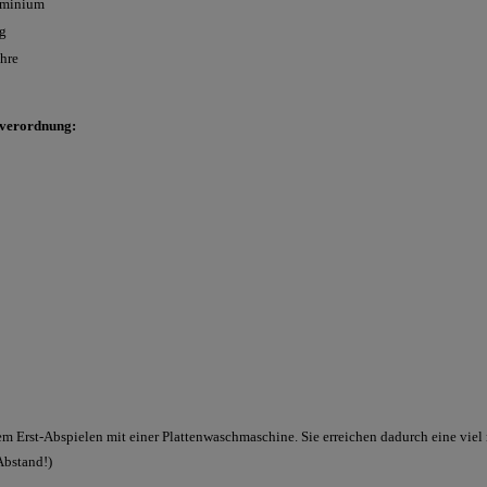
minium
 g
ahre
sverordnung:
 dem Erst-Abspielen mit einer Plattenwaschmaschine. Sie erreichen dadurch eine vie
Abstand!)