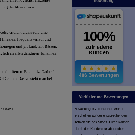
sind eine möglichst effiziente
Bewertung
pfung der Abnehmer –
ise erreicht clearaudio eine
i linearem Frequenzverlauf und
g homogen und profund; mit Bässen,
nglich an allen gängigen Tonarmen.
s handpoliertem Ebenholz. Dadurch
8,4 Gramm. Das versteht man bei
Verifizierung Bewertungen
os dazu.
Bewertungen zu einzelnen Artikel
erscheinen auf der entsprechenden
Artikelseite des Shops. Diese können
durch den Kunden nur abgegeben