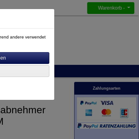
Warenkorb -
ährend andere verwendet
Zahlungsarten
nabnehmer
M