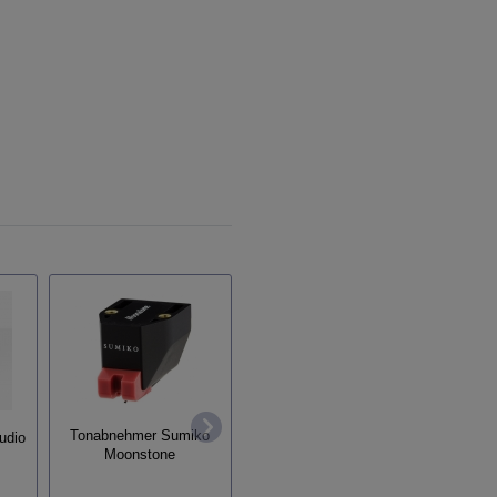
Tonabnehmer Rega Nd3
Tonabnehmer Sumiko
udio
Tona
Moonstone