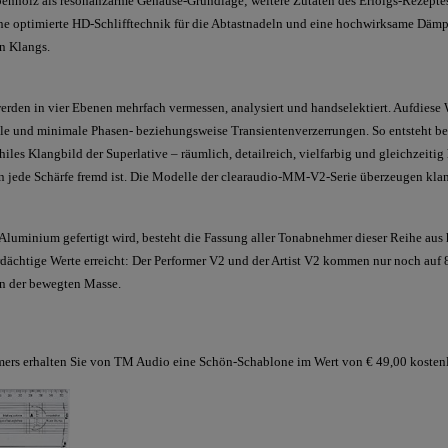
nholz als resonanzarme Gehäuse-Grundlage; weitere Zutaten des Erfolgs-Rezeptes 
ne optimierte HD-Schlifftechnik für die Abtastnadeln und eine hochwirksame Däm
n Klangs.
n in vier Ebenen mehrfach vermessen, analysiert und handselektiert. Aufdiese We
le und minimale Phasen- beziehungsweise Transientenverzerrungen. So entsteht be
les Klangbild der Superlative – räumlich, detailreich, vielfarbig und gleichzeiti
 jede Schärfe fremd ist. Die Modelle der clearaudio-MM-V2-Serie überzeugen kla
Aluminium gefertigt wird, besteht die Fassung aller Tonabnehmer dieser Reihe au
ächtige Werte erreicht: Der Performer V2 und der Artist V2 kommen nur noch auf 
on der bewegten Masse.
rs erhalten Sie von TM Audio eine Schön-Schablone im Wert von € 49,00 kostenl