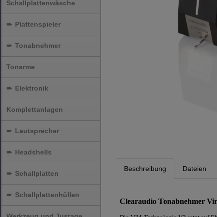
Schallplattenwäsche
➨
Plattenspieler
➨
Tonabnehmer
Tonarme
➨
Elektronik
Komplettanlagen
➨
Lautsprecher
➨
Headshells
Beschreibung
Dateien
➨
Schallplatten
➨
Schallplattenhüllen
Clearaudio Tonabnehmer Vi
Werkzeug und Justage