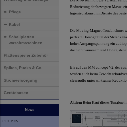
Die MM-Technologie V2 setzt auf Ebe
Reduzierung der bewegten Masse, ei
➨
Pflege
Ingenieurskunst im Dienste des beste
➨
Kabel
Die Moving-Magnet-Tonabnehmer werde
➨
Schallplatten
perfekte Homogenität der Stereokanä
waschmaschinen
hoher Ausgangsspannung ein audiophi
die nicht wummern und Höhen, denen
Plattenspieler Zubehör
Bis auf den MM concept V2, der aus 
Spikes, Pucks & Co.
werden auch beim Gewicht rekordverd
Stromversorgung
clearaudio unter wirksamer Redukti
Gerätebasen
Aktion:
Beim Kauf dieses Tonabnehme
News
01.05.2025