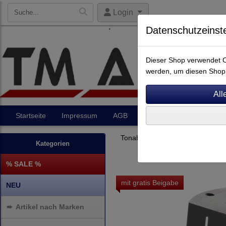
Login
Datenschutzeinst
Dieser Shop verwendet Co
werden, um diesen Shop 
Startseite
Impressum
AGB
Artikel
Kontakt
Tonabnehmer
MM
Kategorien
% SALE %
mit gratis Beigabe
NEU
➨
Artikel nach Marken