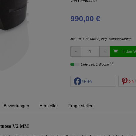
von
Clearaudio
990,00 €
inkl. 19,00 % MwSt., zzgl.
Versandkosten
in den 
[*2]
Lieferzeit: 1 Woche
teilen
pin i
Bewertungen
Hersteller
Frage stellen
rtuoso V2 MM