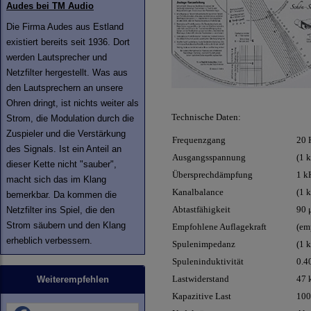
Audes bei TM Audio
Die Firma Audes aus Estland
existiert bereits seit 1936. Dort
werden Lautsprecher und
Netzfilter hergestellt. Was aus
den Lautsprechern an unsere
Ohren dringt, ist nichts weiter als
Technische Daten:
Strom, die Modulation durch die
Zuspieler und die Verstärkung
Frequenzgang
20 
des Signals. Ist ein Anteil an
Ausgangsspannung
(1 
dieser Kette nicht "sauber",
Übersprechdämpfung
1 k
macht sich das im Klang
Kanalbalance
(1 
bemerkbar. Da kommen die
Abtastfähigkeit
90 
Netzfilter ins Spiel, die den
Strom säubern und den Klang
Empfohlene Auflagekraft
(emp
erheblich verbessern.
Spulenimpedanz
(1 
Spuleninduktivität
0.4
Lastwiderstand
47
Weiterempfehlen
Kapazitive Last
100