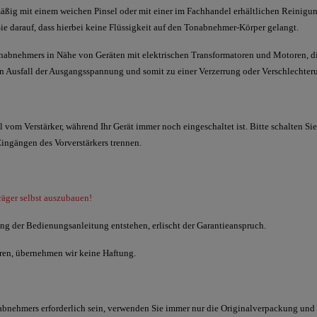
äßig mit einem weichen Pinsel oder mit einer im Fachhandel erhältlichen Reinigung
Sie darauf, dass hierbei keine Flüssigkeit auf den Tonabnehmer-Körper gelangt.
nabnehmers in Nähe von Geräten mit elektrischen Transformatoren und Motoren, d
 Ausfall der Ausgangsspannung und somit zu einer Verzerrung oder Verschlechter
vom Verstärker, während Ihr Gerät immer noch eingeschaltet ist. Bitte schalten Sie 
ngängen des Vorverstärkers trennen.
räger selbst auszubauen!
ng der Bedienungsanleitung entstehen, erlischt der Garantieanspruch.
eren, übernehmen wir keine Haftung.
nabnehmers erforderlich sein, verwenden Sie immer nur die Originalverpackung und