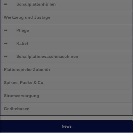
➨
Schallplattenhüllen
Werkzeug und Justage
➨
Pflege
➨
Kabel
➨
Schallplatten
waschmaschinen
Plattenspieler Zubehör
Spikes, Pucks & Co.
Stromversorgung
Gerätebasen
News