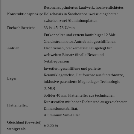
Resonanzoptimiertes Laufwerk, hochverdichtetes
Konstruktionsprinzip:
Holzchassis in Sandwichbauweise eingebettet
zwischen zwei Aluminiumplatten
Drehzahlbereich:
33 ⅓, 45, 78 U/min
Entkoppelter und extrem laufruhiger 12 Volt
Gleichstrommotor, Antrieb mit geschliffenem
Antrieb:
Flachriemen, Steckernetzteil ausgelegt für
weltweiten Einsatz für alle Netze und
Netzfrequenzen
Invertiert, geschliffene und polierte
Keramiklagerachse, Laufbuchse aus Sinterbronze,
Lager:
inklusive patentierte Magnetlager-Technologie
(CMB)
Solider 40 mm Plattenteller aus technischen
Kunststoffen mit hoher Dichte und ausgezeichneter
Plattenteller:
Dimensionsstabilitat,
Aluminium Sub-Teller
Gleichlauf (bewertet)
± 0,05 %
weniger als: