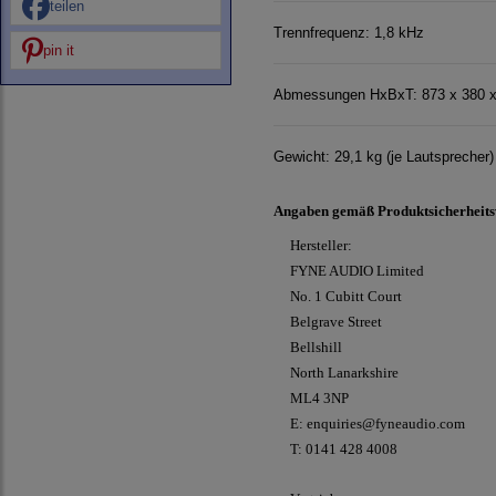
teilen
Trennfrequenz: 1,8 kHz
pin it
Abmessungen HxBxT: 873 x 380 
Gewicht: 29,1 kg (je Lautsprecher)
Angaben gemäß Produktsicherheit
Hersteller:
FYNE AUDIO Limited
No. 1 Cubitt Court
Belgrave Street
Bellshill
North Lanarkshire
ML4 3NP
E: enquiries@fyneaudio.com
T: 0141 428 4008