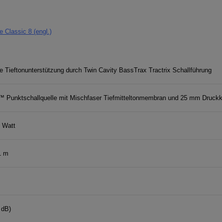
e Classic 8 (engl.)
 Tieftonunterstützung durch Twin Cavity BassTrax Tractrix Schallführung
™ Punktschallquelle mit Mischfaser Tiefmitteltonmembran und 25 mm Druck
0 Watt
1 m
 dB)