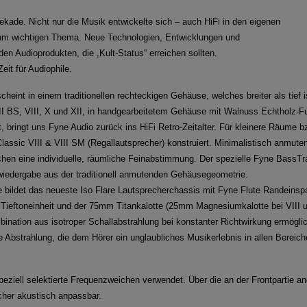
ekade. Nicht nur die Musik entwickelte sich – auch HiFi in den eigenen
um wichtigen Thema. Neue Technologien, Entwicklungen und
n Audioprodukten, die „Kult-Status“ erreichen sollten.
eit für Audiophile.
heint in einem traditionellen rechteckigen Gehäuse, welches breiter als tief i
III BS, VIII, X und XII, in handgearbeitetem Gehäuse mit Walnuss Echtholz-Fu
 bringt uns Fyne Audio zurück ins HiFi Retro-Zeitalter. Für kleinere Räume b
lassic VIII & VIII SM (Regallautsprecher) konstruiert. Minimalistisch anmute
ichen eine individuelle, räumliche Feinabstimmung. Der spezielle Fyne BassTr
swiedergabe aus der traditionell anmutenden Gehäusegeometrie.
e bildet das neueste Iso Flare Lautsprecherchassis mit Fyne Flute Randeins
e Tieftoneinheit und der 75mm Titankalotte (25mm Magnesiumkalotte bei VIII 
ination aus isotroper Schallabstrahlung bei konstanter Richtwirkung ermöglic
 Abstrahlung, die dem Hörer ein unglaubliches Musikerlebnis in allen Bereic
peziell selektierte Frequenzweichen verwendet. Über die an der Frontpartie a
echer akustisch anpassbar.