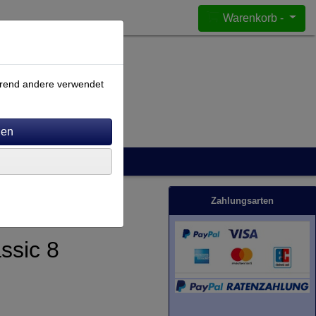
Warenkorb -
ährend andere verwendet
Zahlungsarten
ssic 8