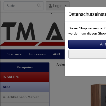
Login
Datenschutzeinst
Dieser Shop verwendet Co
werden, um diesen Shop 
Startseite
Impressum
AGB
Artikel
Kontakt
Artikel nach Marken
F - O
Kategorien
% SALE %
NEU
➨
Artikel nach Marken