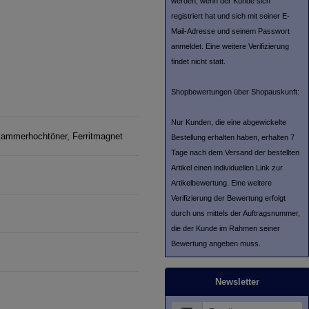
werden, wenn der Kunde sich
registriert hat und sich mit seiner E-
Mail-Adresse und seinem Passwort
anmeldet. Eine weitere Verifizierung
findet nicht statt.
Shopbewertungen über Shopauskunft:
Nur Kunden, die eine abgewickelte
kammerhochtöner, Ferritmagnet
Bestellung erhalten haben, erhalten 7
Tage nach dem Versand der bestellten
Artikel einen individuellen Link zur
Artikelbewertung. Eine weitere
Verifizierung der Bewertung erfolgt
durch uns mittels der Auftragsnummer,
die der Kunde im Rahmen seiner
Bewertung angeben muss.
Newsletter