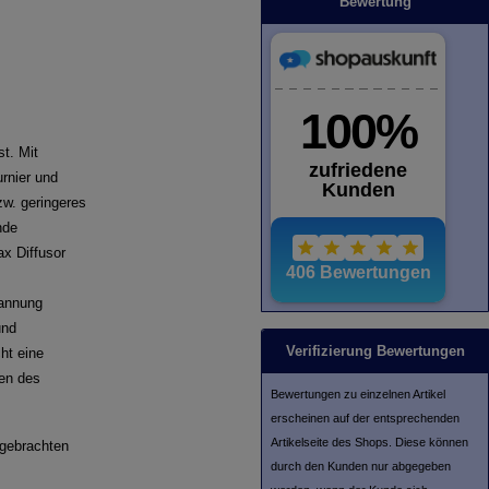
Bewertung
st. Mit
rnier und
zw. geringeres
nde
ax Diffusor
pannung
und
Verifizierung Bewertungen
ht eine
hen des
Bewertungen zu einzelnen Artikel
erscheinen auf der entsprechenden
Artikelseite des Shops. Diese können
ngebrachten
durch den Kunden nur abgegeben