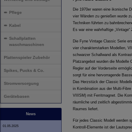
Die 1970er waren eine ikonische D
➨
Pflege
vier Wänden zu genießen wurde z
Techniken führten zu bahnbrechende
➨
Kabel
Es war eine wahrhaftige „Vintage“ Z
➨
Schallplatten
Die Fyne Vintage Classic Serie ersc
waschmaschinen
vier charakterstarken Modellen, V
schwarzer Schallwand als Kontrast,
Plattenspieler Zubehör
Platzangebot wurden die Modelle C
Regler auf der Vorderseite ermögl
Spikes, Pucks & Co.
sorgt für eine hervorragende Bas
Das Herzstück der Classic Modell
Stromversorgung
in Kombination aus der Multi-Fibr
VIIISM) mit Ferritmagnet. Die Komb
Gerätebasen
räumliche und zeitlich abgestimmte
Raumes liefert.
News
Für jedes Classic Modell werden s
01.05.2025
Kontroll-Elemente ist der Lautspr