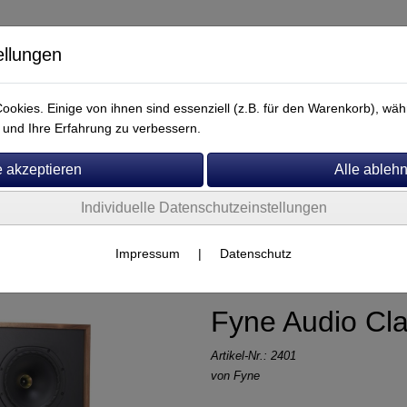
ellungen
okies. Einige von ihnen sind essenziell (z.B. für den Warenkorb), w
und Ihre Erfahrung zu verbessern.
Individuelle Datenschutzeinstellungen
Service
Fyne
Impressum
|
Datenschutz
Fyne Audio Cla
Artikel-Nr.:
2401
von
Fyne