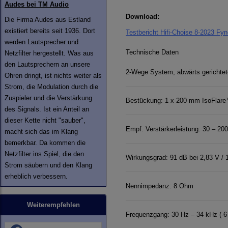
Audes bei TM Audio
Download:
Die Firma Audes aus Estland
existiert bereits seit 1936. Dort
Testbericht Hifi-Choise 8-2023 Fyn
werden Lautsprecher und
Technische Daten
Netzfilter hergestellt. Was aus
den Lautsprechern an unsere
2-Wege System, abwärts gerichtete
Ohren dringt, ist nichts weiter als
Strom, die Modulation durch die
Zuspieler und die Verstärkung
Bestückung: 1 x 200 mm IsoFlare
des Signals. Ist ein Anteil an
dieser Kette nicht "sauber",
Empf. Verstärkerleistung: 30 – 20
macht sich das im Klang
bemerkbar. Da kommen die
Netzfilter ins Spiel, die den
Wirkungsgrad: 91 dB bei 2,83 V / 
Strom säubern und den Klang
erheblich verbessern.
Nennimpedanz: 8 Ohm
Weiterempfehlen
Frequenzgang: 30 Hz – 34 kHz (-6