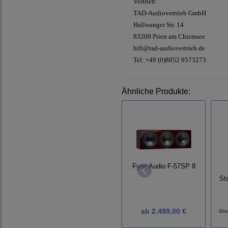
Vertrieb:
TAD-Audiovertrieb GmbH
Hallwanger Str. 14
83209 Prien am Chiemsee
hifi@tad-audiovertrieb.de
Tel: +49 (0)8052 9573273
Ähnliche Produkte:
Fyne Audio F-57SP 8
St
ab
2.499,00 €
Gru