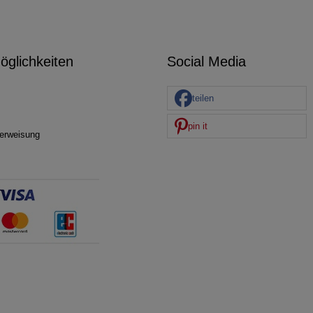
glichkeiten
Social Media
teilen
pin it
erweisung