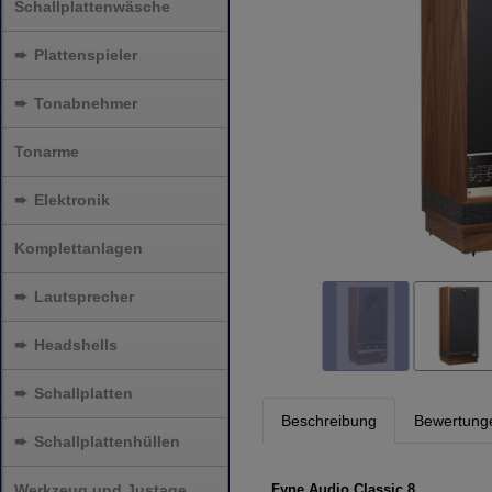
Schallplattenwäsche
➨
Plattenspieler
➨
Tonabnehmer
Tonarme
➨
Elektronik
Komplettanlagen
➨
Lautsprecher
➨
Headshells
➨
Schallplatten
Beschreibung
Bewertung
➨
Schallplattenhüllen
Werkzeug und Justage
Fyne Audio Classic 8