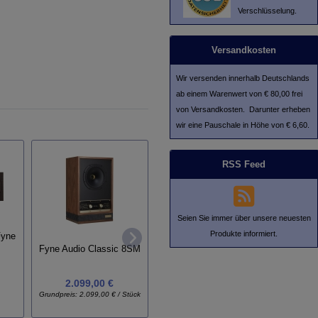
Verschlüsselung.
Versandkosten
Wir versenden innerhalb Deutschlands
ab einem Warenwert von € 80,00 frei
von Versandkosten. Darunter erheben
wir eine Pauschale in Höhe von € 6,60.
RSS Feed
Seien Sie immer über unsere neuesten
Produkte informiert.
Fyne
Fyne Audio Classic 8SM
Fyne Audio F-704 SP
Fyn
2.099,00 €
11.999,00 €
Grundpreis:
2.099,00 € / Stück