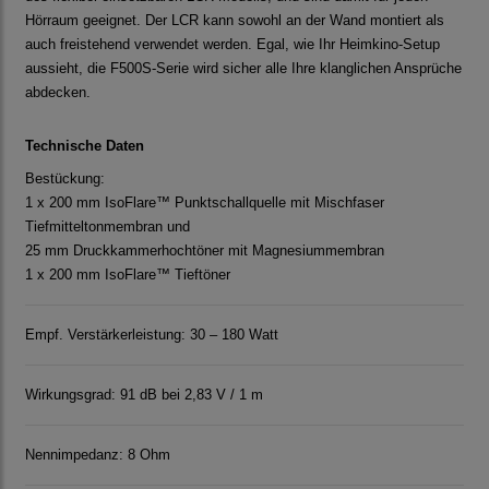
Hörraum geeignet. Der LCR kann sowohl an der Wand montiert als
auch freistehend verwendet werden. Egal, wie Ihr Heimkino-Setup
aussieht, die F500S-Serie wird sicher alle Ihre klanglichen Ansprüche
abdecken.
Technische Daten
Bestückung:
1 x 200 mm IsoFlare™ Punktschallquelle mit Mischfaser
Tiefmitteltonmembran und
25 mm Druckkammerhochtöner mit Magnesiummembran
1 x 200 mm IsoFlare™ Tieftöner
Empf. Verstärkerleistung: 30 – 180 Watt
Wirkungsgrad: 91 dB bei 2,83 V / 1 m
Nennimpedanz: 8 Ohm