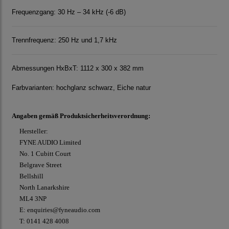
Frequenzgang: 30 Hz – 34 kHz (-6 dB)
Trennfrequenz: 250 Hz und 1,7 kHz
Abmessungen HxBxT: 1112 x 300 x 382 mm
Farbvarianten: hochglanz schwarz, Eiche natur
Angaben gemäß Produktsicherheitsverordnung:
Hersteller:
FYNE AUDIO Limited
No. 1 Cubitt Court
Belgrave Street
Bellshill
North Lanarkshire
ML4 3NP
E: enquiries@fyneaudio.com
T: 0141 428 4008