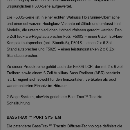
ursprünglichen F500-Serie aufgewertet.
Die F500S-Serie ist in einer echten Walnuss Holzfurnier-Oberfläche
und einer schwarzen Hochglanz-Variante erhältlich und umfasst fünf
Modelle, die unterschiedlichen Hörbedürfnissen gerecht werden: Den
5 Zoll IsoFlare-Regallautsprecher F5S, F500S – einen 6 Zoll IsoFlare-
Kompaktlautsprecher (opt. Standfuß), F501S – einen 2 x 6 Zoll
Standlautsprecher und F502S – einen leistungsstarken 2 x 8 Zoll
Standlautsprecher.
Zu dieser Produktreihe gehört auch der F500S LCR, der mit 2 x 6 Zoll
Treibern sowie einem 6 Zoll Auxiliary Bass Radiator (ABR) bestückt
ist. Er eignet sich sowohl für den horizontalen, vertikalen als auch
wandmontierten Einsatz im Hörraum.
2-Wege System, abwärts gerichtete BassTrax™ Tractrix
Schallführung
BASSTRAX ™ PORT SYSTEM
Die patentierte BassTrax™ Tractrix Diffuser-Technologie definiert die