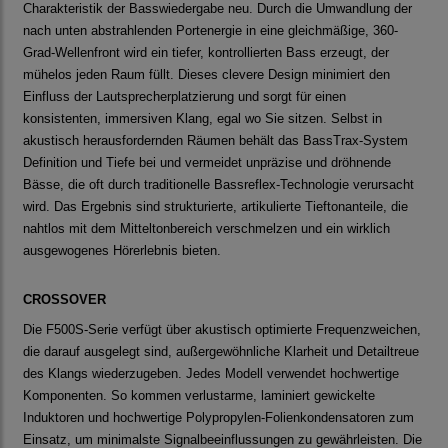
Charakteristik der Basswiedergabe neu. Durch die Umwandlung der
nach unten abstrahlenden Portenergie in eine gleichmäßige, 360-
Grad-Wellenfront wird ein tiefer, kontrollierten Bass erzeugt, der
mühelos jeden Raum füllt. Dieses clevere Design minimiert den
Einfluss der Lautsprecherplatzierung und sorgt für einen
konsistenten, immersiven Klang, egal wo Sie sitzen. Selbst in
akustisch herausfordernden Räumen behält das BassTrax-System
Definition und Tiefe bei und vermeidet unpräzise und dröhnende
Bässe, die oft durch traditionelle Bassreflex-Technologie verursacht
wird. Das Ergebnis sind strukturierte, artikulierte Tieftonanteile, die
nahtlos mit dem Mitteltonbereich verschmelzen und ein wirklich
ausgewogenes Hörerlebnis bieten.
CROSSOVER
Die F500S-Serie verfügt über akustisch optimierte Frequenzweichen,
die darauf ausgelegt sind, außergewöhnliche Klarheit und Detailtreue
des Klangs wiederzugeben. Jedes Modell verwendet hochwertige
Komponenten. So kommen verlustarme, laminiert gewickelte
Induktoren und hochwertige Polypropylen-Folienkondensatoren zum
Einsatz, um minimalste Signalbeeinflussungen zu gewährleisten. Die