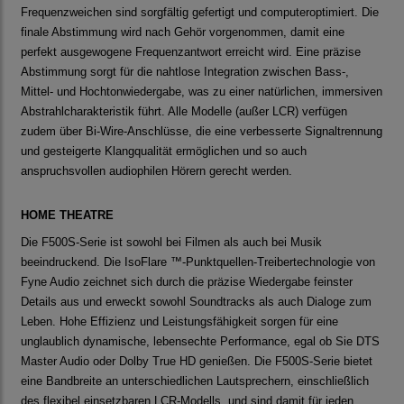
Frequenzweichen sind sorgfältig gefertigt und computeroptimiert. Die
finale Abstimmung wird nach Gehör vorgenommen, damit eine
perfekt ausgewogene Frequenzantwort erreicht wird. Eine präzise
Abstimmung sorgt für die nahtlose Integration zwischen Bass-,
Mittel- und Hochtonwiedergabe, was zu einer natürlichen, immersiven
Abstrahlcharakteristik führt. Alle Modelle (außer LCR) verfügen
zudem über Bi-Wire-Anschlüsse, die eine verbesserte Signaltrennung
und gesteigerte Klangqualität ermöglichen und so auch
anspruchsvollen audiophilen Hörern gerecht werden.
HOME THEATRE
Die F500S-Serie ist sowohl bei Filmen als auch bei Musik
beeindruckend. Die IsoFlare ™-Punktquellen-Treibertechnologie von
Fyne Audio zeichnet sich durch die präzise Wiedergabe feinster
Details aus und erweckt sowohl Soundtracks als auch Dialoge zum
Leben. Hohe Effizienz und Leistungsfähigkeit sorgen für eine
unglaublich dynamische, lebensechte Performance, egal ob Sie DTS
Master Audio oder Dolby True HD genießen. Die F500S-Serie bietet
eine Bandbreite an unterschiedlichen Lautsprechern, einschließlich
des flexibel einsetzbaren LCR-Modells, und sind damit für jeden