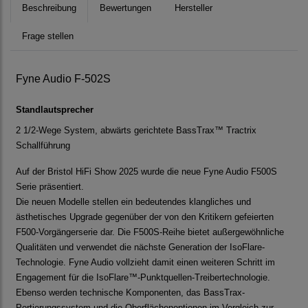
Beschreibung
Bewertungen
Hersteller
Frage stellen
Fyne Audio F-502S
Standlautsprecher
2 1/2-Wege System, abwärts gerichtete BassTrax™ Tractrix
Schallführung
Auf der Bristol HiFi Show 2025 wurde die neue Fyne Audio F500S
Serie präsentiert.
Die neuen Modelle stellen ein bedeutendes klangliches und
ästhetisches Upgrade gegenüber der von den Kritikern gefeierten
F500-Vorgängerserie dar. Die F500S-Reihe bietet außergewöhnliche
Qualitäten und verwendet die nächste Generation der IsoFlare-
Technologie. Fyne Audio vollzieht damit einen weiteren Schritt im
Engagement für die IsoFlare™-Punktquellen-Treibertechnologie.
Ebenso werden technische Komponenten, das BassTrax-
Portierungssystem und die Oberflächenoptionen im Vergleich zur