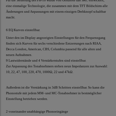
Für die Steuerung des PH-10 wurde von Goldnote das SKC entwickelt,
eine einmalige Technologie, die zusammen mit dem TFT Bildschirm alle
Änderungen und Anpassungen mit einem einzigen Drehknopf schaltbar
macht.
6 EQ Kurven einstellbar.
Unter den im Display angezeigten Einstellungen für den Frequenzgang
finden sich Kurven für sechs verschiedene Entzerrungen nach RIAA,
Decca London, American, CBS, Columbia passend für alle alten und
neuen Aufnahmen.
9 Lastwiderstände und 4 Verstärkerstufen sind einstellbar.
Zur Anpassung des Tonabnehmers stehen neun Impedanzen zur Auswahl:
10, 22, 47, 100, 220, 470, 1000Ω, 22 und 47kΩ.
Außerdem ist die Verstärkung in 3dB Schritten einstellbar. So kann die
Phonostufe mit jedem MM- und MC-Tonabnehmer in bestmöglicher
Einstellung betrieben werden.
2 voneinander unabhängige Phonoeingänge