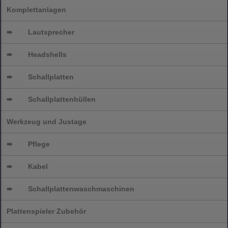
Komplettanlagen
➨
Lautsprecher
➨
Headshells
➨
Schallplatten
➨
Schallplattenhüllen
Werkzeug und Justage
➨
Pflege
➨
Kabel
➨
Schallplatten
waschmaschinen
Plattenspieler Zubehör