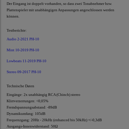
Der Eingang ist doppelt vorhanden, so dass zwei Tonabnehmer bzw.
Plattenspieler mit unabhängigen Anpassungen angeschlossen werden
können.
Testberichte:
Audio 2-2021 PH-10
Mint 10-2019 PH-10
Lowbeats 11-2019 PH-10
Stereo 09-2017 PH-10
Technische Daten
Eingänge: 2x unabhängig RCA (Chinch) stereo
Klirrverzerrungen: <0,05%
Fremdspannungsabstand: -89dB
Dynamikumfang: 105dB
Frequenzgang: 20Hz - 20kHz (enhanced bis 50kHz) +/-0,3dB
Ausgangs-Innenwiderstand: 50Ω