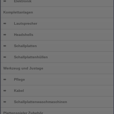
➨
Elektronik
Komplettanlagen
➨
Lautsprecher
➨
Headshells
➨
Schallplatten
➨
Schallplattenhüllen
Werkzeug und Justage
➨
Pflege
➨
Kabel
➨
Schallplatten
waschmaschinen
Plattenspieler Zubehör