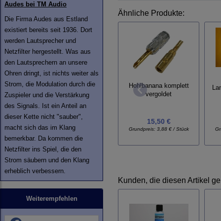
Audes bei TM Audio
Ähnliche Produkte:
Die Firma Audes aus Estland
existiert bereits seit 1936. Dort
werden Lautsprecher und
Netzfilter hergestellt. Was aus
den Lautsprechern an unsere
Ohren dringt, ist nichts weiter als
Strom, die Modulation durch die
Hohlbanana komplett
La
vergoldet
Zuspieler und die Verstärkung
des Signals. Ist ein Anteil an
dieser Kette nicht "sauber",
15,50 €
macht sich das im Klang
Grundpreis:
3,88 € / Stück
Gr
bemerkbar. Da kommen die
Netzfilter ins Spiel, die den
Strom säubern und den Klang
erheblich verbessern.
Kunden, die diesen Artikel ge
Weiterempfehlen