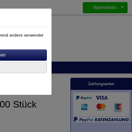
Warenkorb -
ährend andere verwendet
Zahlungsarten
100 Stück