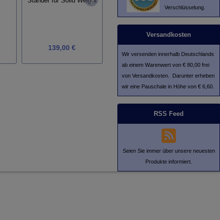
Ständer für Solid Weight
Ersatznadel Stylus 2M
AV
Verschlüsselung.
Red
(Ge
Versandkosten
139,00 €
79,00 €
Wir versenden innerhalb Deutschlands
ab einem Warenwert von € 80,00 frei
von Versandkosten. Darunter erheben
wir eine Pauschale in Höhe von € 6,60.
RSS Feed
Seien Sie immer über unsere neuesten
Produkte informiert.