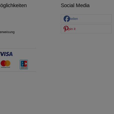
glichkeiten
Social Media
teilen
pin it
erweisung