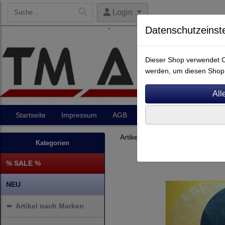
Login
Datenschutzeinst
Dieser Shop verwendet Co
werden, um diesen Shop 
Startseite
Impressum
AGB
Artikel
Kontakt
Artikel nach Marken
A - E
Kategorien
% SALE %
NEU
➨
Artikel nach Marken