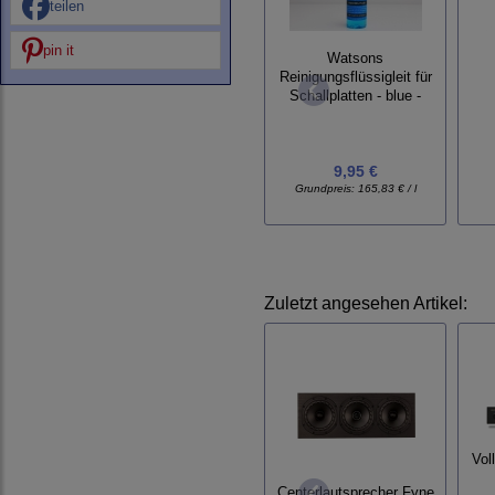
teilen
pin it
Watsons
Reinigungsflüssigleit für
Schallplatten - blue -
9,95 €
Grundpreis:
165,83 € / l
Zuletzt angesehen Artikel:
Vol
Centerlautsprecher Fyne