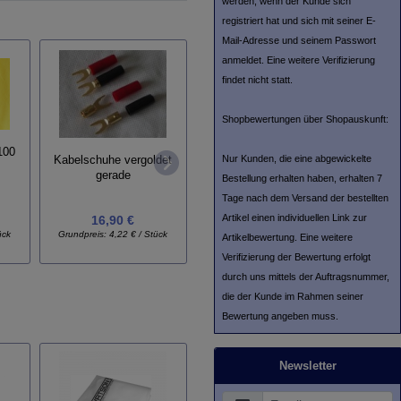
werden, wenn der Kunde sich
registriert hat und sich mit seiner E-
Mail-Adresse und seinem Passwort
anmeldet. Eine weitere Verifizierung
findet nicht statt.
Shopbewertungen über Shopauskunft:
100
Nur Kunden, die eine abgewickelte
Kabelschuhe vergoldet
Schön-Schablone
gerade
L'Art d
Bestellung erhalten haben, erhalten 7
Tage nach dem Versand der bestellten
Artikel einen individuellen Link zur
16,90 €
45,00 €
ück
Grundpreis:
4,22 € / Stück
Grund
Artikelbewertung. Eine weitere
Verifizierung der Bewertung erfolgt
durch uns mittels der Auftragsnummer,
die der Kunde im Rahmen seiner
Bewertung angeben muss.
Newsletter