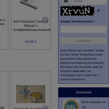
Watsons
Reinigungsflüssigkeit für
on´s
Schallplatten - green -
Schall
Eingabe Sicherheitscode: *
Soft Protection Cover für
ine
Watson´s
Schallplattenwaschmaschine
18,95 €
anmelden
19,95 €
Grundpreis:
315,83 € / l
Durch Klicken auf "anmelden" erkläre
ich mich mit der Verarbeitung meiner
persönlichen Daten gemäß der
Datenschutzerklärung
einverstanden.
Sie können den Newsletter jederzeit
kostenlos abbestellen. Die
Kontaktdaten hierzu finden Sie in
unserem Impressum.
Sicherheit
Sicher einkaufen mit
SSL-
lab
Stream