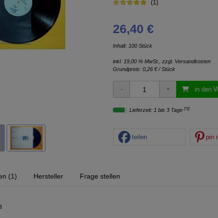
(1)
26,40 €
Inhalt: 100 Stück
inkl. 19,00 % MwSt., zzgl.
Versandkosten
Grundpreis:
0,26 € / Stück
in den 
[*2]
Lieferzeit: 1 bis 3 Tage
teilen
pin i
n (1)
Hersteller
Frage stellen
n