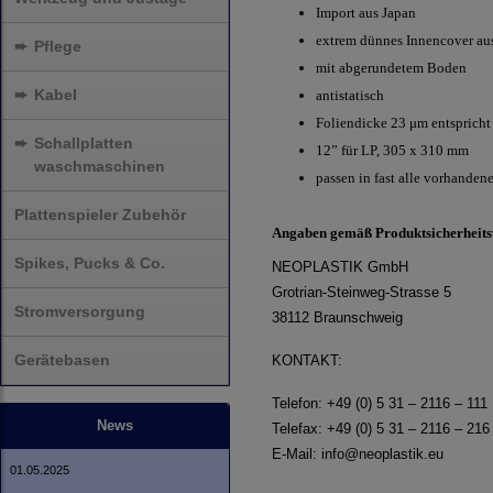
Import aus Japan
extrem dünnes Innencover au
➨
Pflege
mit abgerundetem Boden
➨
Kabel
antistatisch
Foliendicke 23 μm entsprich
➨
Schallplatten
12” für LP, 305 x 310 mm
waschmaschinen
passen in fast alle vorhanden
Plattenspieler Zubehör
Angaben gemäß Produktsicherheit
Spikes, Pucks & Co.
NEOPLASTIK GmbH
Grotrian-Steinweg-Strasse 5
Stromversorgung
38112 Braunschweig
Gerätebasen
KONTAKT:
Telefon: +49 (0) 5 31 – 2116 – 111
News
Telefax: +49 (0) 5 31 – 2116 – 216
E-Mail:
info@neoplastik.eu
01.05.2025