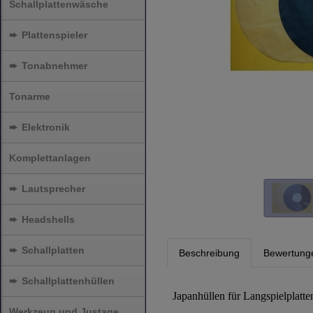
Schallplattenwäsche
➨
Plattenspieler
➨
Tonabnehmer
Tonarme
➨
Elektronik
Komplettanlagen
➨
Lautsprecher
➨
Headshells
➨
Schallplatten
Beschreibung
Bewertunge
➨
Schallplattenhüllen
Japanhüllen für Langspielplatte
Werkzeug und Justage