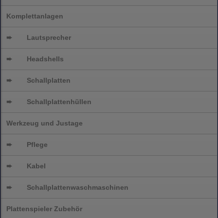
Komplettanlagen
➨
Lautsprecher
➨
Headshells
➨
Schallplatten
➨
Schallplattenhüllen
Werkzeug und Justage
➨
Pflege
➨
Kabel
➨
Schallplatten
waschmaschinen
Plattenspieler Zubehör