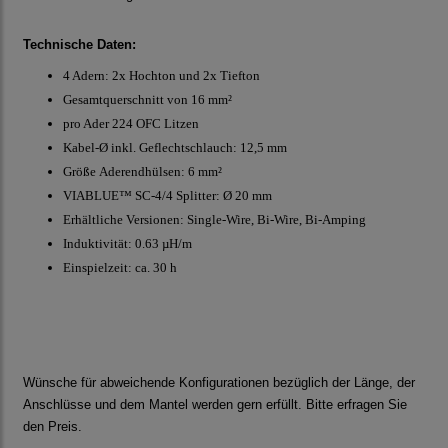
Technische Daten:
4 Adern: 2x Hochton und 2x Tiefton
Gesamtquerschnitt von 16 mm²
pro Ader 224 OFC Litzen
Kabel-Ø inkl. Geflechtschlauch: 12,5 mm
Größe
Aderendhülsen
: 6 mm²
VIABLUE™
SC-4/4 Splitter
: Ø 20 mm
Erhältliche Versionen: Single-Wire, Bi-Wire, Bi-Amping
Induktivität: 0.63 µH/m
Einspielzeit: ca. 30 h
Wünsche für abweichende Konfigurationen bezüglich der Länge, der
Anschlüsse und dem Mantel werden gern erfüllt. Bitte erfragen Sie
den Preis.