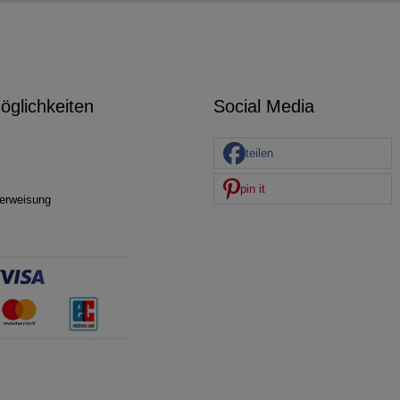
glichkeiten
Social Media
teilen
pin it
erweisung