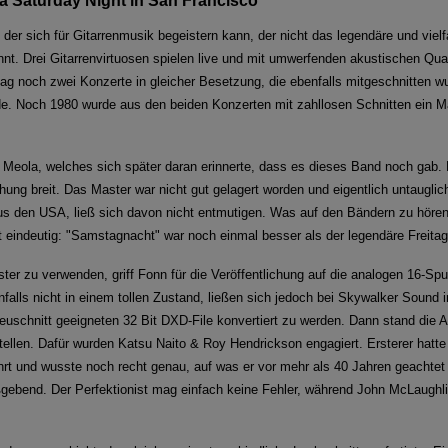
a Saturday Night in San Francisco
der sich für Gitarrenmusik begeistern kann, der nicht das legendäre und viel
ennt. Drei Gitarrenvirtuosen spielen live und mit umwerfenden akustischen Q
 noch zwei Konzerte in gleicher Besetzung, die ebenfalls mitgeschnitten wu
de. Noch 1980 wurde aus den beiden Konzerten mit zahllosen Schnitten ein M
Meola, welches sich später daran erinnerte, dass es dieses Band noch gab.
ng breit. Das Master war nicht gut gelagert worden und eigentlich untauglic
 den USA, ließ sich davon nicht entmutigen. Was auf den Bändern zu hören wa
t eindeutig: "Samstagnacht" war noch einmal besser als der legendäre Freitag
ter zu verwenden, griff Fonn für die Veröffentlichung auf die analogen 16-Spur
alls nicht in einem tollen Zustand, ließen sich jedoch bei Skywalker Sound i
euschnitt geeigneten 32 Bit DXD-File konvertiert zu werden. Dann stand die 
ellen. Dafür wurden Katsu Naito & Roy Hendrickson engagiert. Ersterer hatte 
rt und wusste noch recht genau, auf was er vor mehr als 40 Jahren geachtet h
ebend. Der Perfektionist mag einfach keine Fehler, während John McLaughlin 