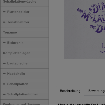
Schallplattenwäsche
➨
Plattenspieler
➨
Tonabnehmer
Tonarme
➨
Elektronik
Komplettanlagen
➨
Lautsprecher
➨
Headshells
➨
Schallplatten
Beschreibung
Bewertung
➨
Schallplattenhüllen
Werkzeug und Justage