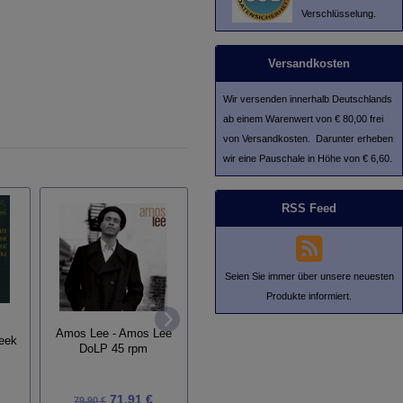
Verschlüsselung.
Versandkosten
Wir versenden innerhalb Deutschlands
ab einem Warenwert von € 80,00 frei
von Versandkosten. Darunter erheben
wir eine Pauschale in Höhe von € 6,60.
RSS Feed
Seien Sie immer über unsere neuesten
Produkte informiert.
-
Amos Lee - Amos Lee
Steely Dan - Everything
reek
The 
DoLP 45 rpm
Must Go
71,91 €
71,91 €
79,90 €
79,90 €
55