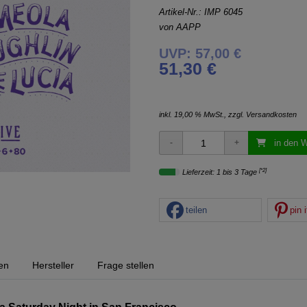
Artikel-Nr.:
IMP 6045
von
AAPP
UVP: 57,00 €
51,30 €
inkl. 19,00 % MwSt., zzgl.
Versandkosten
in den 
[*2]
Lieferzeit: 1 bis 3 Tage
teilen
pin i
en
Hersteller
Frage stellen