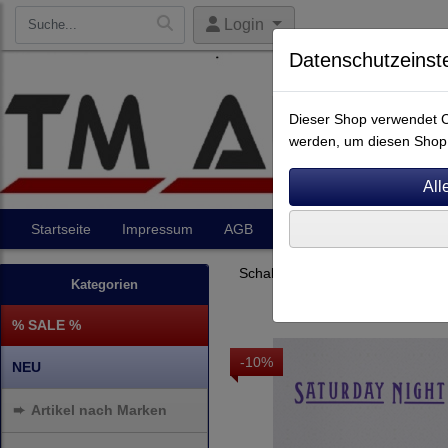
Login
Datenschutzeinst
Dieser Shop verwendet Co
werden, um diesen Shop 
Startseite
Impressum
AGB
Artikel
Kontakt
Schallplatten
Rock-Pop
Kategorien
% SALE %
-10%
NEU
➨
Artikel nach Marken