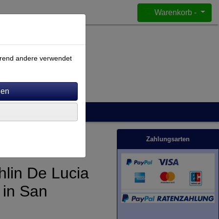
Warenkorb -
ährend andere verwendet
Zahlungsarten
lin De Lucia
 in San