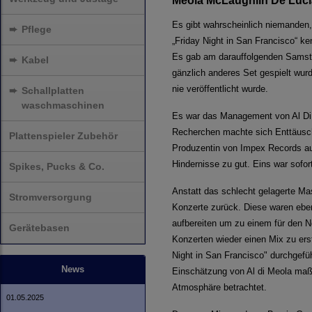
Meola McLaughlin De Luci
Es gibt wahrscheinlich niemanden, 
➨
Pflege
„Friday Night in San Francisco“ k
Es gab am darauffolgenden Samstag
➨
Kabel
gänzlich anderes Set gespielt wur
nie veröffentlicht wurde.
➨
Schallplatten
waschmaschinen
Es war das Management von Al Di 
Recherchen machte sich Enttäuschu
Plattenspieler Zubehör
Produzentin von Impex Records aus
Hindernisse zu gut. Eins war sofor
Spikes, Pucks & Co.
Anstatt das schlecht gelagerte Mas
Stromversorgung
Konzerte zurück. Diese waren ebenf
aufbereiten um zu einem für den N
Gerätebasen
Konzerten wieder einen Mix zu erst
Night in San Francisco" durchgefüh
News
Einschätzung von Al di Meola maßg
Atmosphäre betrachtet.
01.05.2025