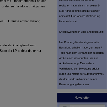
werden, wenn der Kunde sich
nmal mit Transistortechnik an der
registriert hat und sich mit seiner E-
für den rein analogist möglichen
Mail-Adresse und seinem Passwort
anmeldet. Eine weitere Verifizierung
s L. Granate enthält bislang
findet nicht statt.
Shopbewertungen über Shopauskunft:
Nur Kunden, die eine abgewickelte
 wurde als Analogband zum
Bestellung erhalten haben, erhalten 7
Seite der LP enthält daher nur
Tage nach dem Versand der bestellten
Artikel einen individuellen Link zur
Artikelbewertung. Eine weitere
Verifizierung der Bewertung erfolgt
durch uns mittels der Auftragsnummer,
die der Kunde im Rahmen seiner
Bewertung angeben muss.
Newsletter