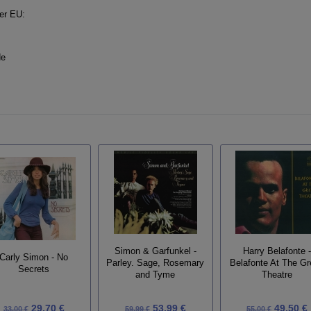
der EU:
de
Simon & Garfunkel -
Harry Belafonte 
Carly Simon - No
Parley. Sage, Rosemary
Belafonte At The G
Secrets
and Tyme
Theatre
29,70 €
53,99 €
49,50 €
33,00 €
59,99 €
55,00 €