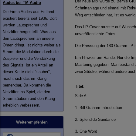
Der neue Mix wurde zu Bernie Grun
Audes bei TM Audio
Schnittanlage und einmal mit Röhr
Die Firma Audes aus Estland
Weg entschieden hat, ist es wenig 
existiert bereits seit 1936. Dort
werden Lautsprecher und
Das LP-Cover musste auf Wunsch vo
Netzfilter hergestellt. Was aus
unveröffentlichte Fotos.
den Lautsprechern an unsere
Ohren dringt, ist nichts weiter als
Die Pressung der 180-Gramm-LP m
Strom, die Modulation durch die
Ein Hinweis am Rande: Nur die Im
Zuspieler und die Verstärkung
Mastering gegeben. Man bestand auf
des Signals. Ist ein Anteil an
zwei Stücke, während andere auch 
dieser Kette nicht "sauber",
macht sich das im Klang
bemerkbar. Da kommen die
Titel:
Netzfilter ins Spiel, die den
Side A
Strom säubern und den Klang
erheblich verbessern.
1. Bill Graham Introduction
2. Splendido Sundance
Weiterempfehlen
3. One Word