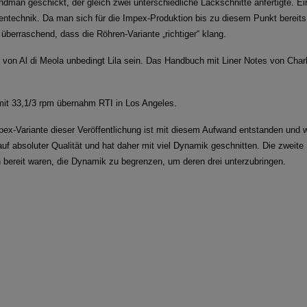
dman geschickt, der gleich zwei unterschiedliche Lackschnitte anfertigte. Ei
entechnik. Da man sich für die Impex-Produktion bis zu diesem Punkt bereits 
überraschend, dass die Röhren-Variante „richtiger“ klang.
n Al di Meola unbedingt Lila sein. Das Handbuch mit Liner Notes von Charle
it 33,1/3 rpm übernahm RTI in Los Angeles.
pex-Variante dieser Veröffentlichung ist mit diesem Aufwand entstanden und
 absoluter Qualität und hat daher mit viel Dynamik geschnitten. Die zweite 
bereit waren, die Dynamik zu begrenzen, um deren drei unterzubringen.