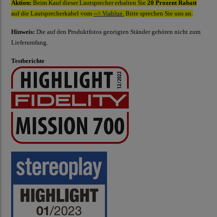
Aktion:
Beim Kauf dieser Lautsprecher erhalten Sie
20 Prozent
Rabatt
auf die Lautsprecherkabel vom
--> Viablue.
Bitte sprechen Sie uns an.
Hinweis:
Die auf den Produktfotos gezeigten Ständer gehören nicht zum
Lieferumfang.
Testberichte