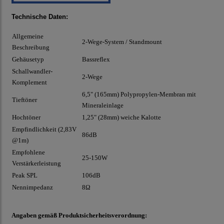
Technische Daten:
Allgemeine
2-Wege-System / Standmount
Beschreibung
Gehäusetyp
Bassreflex
Schallwandler-
2-Wege
Komplement
6,5" (165mm) Polypropylen-Membran mit
Tieftöner
Mineraleinlage
Hochtöner
1,25" (28mm) weiche Kalotte
Empfindlichkeit (2,83V
86dB
@1m)
Empfohlene
25-150W
Verstärkerleistung
Peak SPL
106dB
Nennimpedanz
8Ω
Angaben gemäß Produktsicherheitsverordnung: