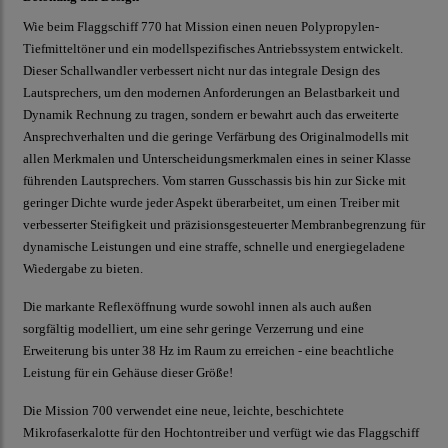
Wie beim Flaggschiff 770 hat Mission einen neuen Polypropylen-
Tiefmitteltöner und ein modellspezifisches Antriebssystem entwickelt.
Dieser Schallwandler verbessert nicht nur das integrale Design des
Lautsprechers, um den modernen Anforderungen an Belastbarkeit und
Dynamik Rechnung zu tragen, sondern er bewahrt auch das erweiterte
Ansprechverhalten und die geringe Verfärbung des Originalmodells mit
allen Merkmalen und Unterscheidungsmerkmalen eines in seiner Klasse
führenden Lautsprechers. Vom starren Gusschassis bis hin zur Sicke mit
geringer Dichte wurde jeder Aspekt überarbeitet, um einen Treiber mit
verbesserter Steifigkeit und präzisionsgesteuerter Membranbegrenzung für
dynamische Leistungen und eine straffe, schnelle und energiegeladene
Wiedergabe zu bieten.
Die markante Reflexöffnung wurde sowohl innen als auch außen
sorgfältig modelliert, um eine sehr geringe Verzerrung und eine
Erweiterung bis unter 38 Hz im Raum zu erreichen - eine beachtliche
Leistung für ein Gehäuse dieser Größe!
Die Mission 700 verwendet eine neue, leichte, beschichtete
Mikrofaserkalotte für den Hochtontreiber und verfügt wie das Flaggschiff