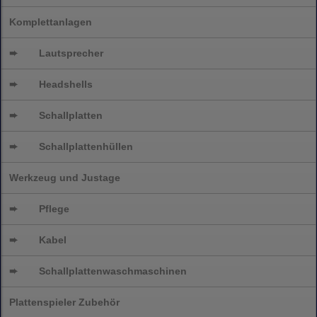
Komplettanlagen
➨
Lautsprecher
➨
Headshells
➨
Schallplatten
➨
Schallplattenhüllen
Werkzeug und Justage
➨
Pflege
➨
Kabel
➨
Schallplatten
waschmaschinen
Plattenspieler Zubehör