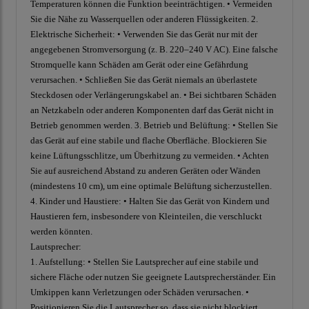
Temperaturen können die Funktion beeinträchtigen. • Vermeiden
Sie die Nähe zu Wasserquellen oder anderen Flüssigkeiten. 2.
Elektrische Sicherheit: • Verwenden Sie das Gerät nur mit der
angegebenen Stromversorgung (z. B. 220–240 V AC). Eine falsche
Stromquelle kann Schäden am Gerät oder eine Gefährdung
verursachen. • Schließen Sie das Gerät niemals an überlastete
Steckdosen oder Verlängerungskabel an. • Bei sichtbaren Schäden
an Netzkabeln oder anderen Komponenten darf das Gerät nicht in
Betrieb genommen werden. 3. Betrieb und Belüftung: • Stellen Sie
das Gerät auf eine stabile und flache Oberfläche. Blockieren Sie
keine Lüftungsschlitze, um Überhitzung zu vermeiden. • Achten
Sie auf ausreichend Abstand zu anderen Geräten oder Wänden
(mindestens 10 cm), um eine optimale Belüftung sicherzustellen.
4. Kinder und Haustiere: • Halten Sie das Gerät von Kindern und
Haustieren fern, insbesondere von Kleinteilen, die verschluckt
werden könnten.
Lautsprecher:
1. Aufstellung: • Stellen Sie Lautsprecher auf eine stabile und
sichere Fläche oder nutzen Sie geeignete Lautsprecherständer. Ein
Umkippen kann Verletzungen oder Schäden verursachen. •
Positionieren Sie die Lautsprecher so, dass sie nicht blockiert