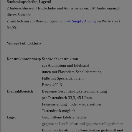
Stroboskopscheibe, Lageröl
2 Imbisschlüsssel, Handschuhe und Antriebsriemen. TM Audio ergänzt
dieses Zubehör
zusätzlich um ein Reinigungsset von
--> Simply Analog
im Werte von €
54,95.
Vintage Full Exklusiv
Konstruktionsprinzip
Sandwichkonstruktion
aus Aluminium und Edelstahl
innen mit Plastodem-Schalldämmung
Füße mit Spezialdämpfern
F max 400 N
Drehzahlbereich
Bequeme Geschwindigkeitsumschaltung
per Tastendruck 33,3, 45 U/min
Feineinstellung + oder – jederzeit per
Tastendruck möglich
Lager
Geschliffene Edelstahlachse
gegossene Laufbuchse und gegossener Lagerboden
Boden nochmals mit Teflonscheiben gedämpft und