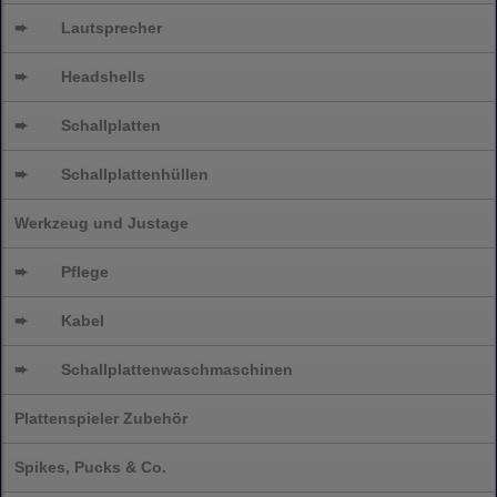
➨
Lautsprecher
➨
Headshells
➨
Schallplatten
➨
Schallplattenhüllen
Werkzeug und Justage
➨
Pflege
➨
Kabel
➨
Schallplatten
waschmaschinen
Plattenspieler Zubehör
Spikes, Pucks & Co.